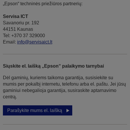
„Epson“ techninės priežiūros partnerių:
Servisa ICT
Savanoriu pr. 192
44151 Kaunas
Tel: +370 37 329000
Email:
info@servisaict.lt
Siųskite el. laišką „Epson“ palaikymo tarnybai
Dėl gaminių, kuriems taikoma garantija, susisiekite su
mumis per pokalbį internetu, telefonu arba el. paštu. Jei jūsų
gaminiui nebegalioja garantija, susiraskite aptarnavimo
centrą.
Parašykite mums el. laišką