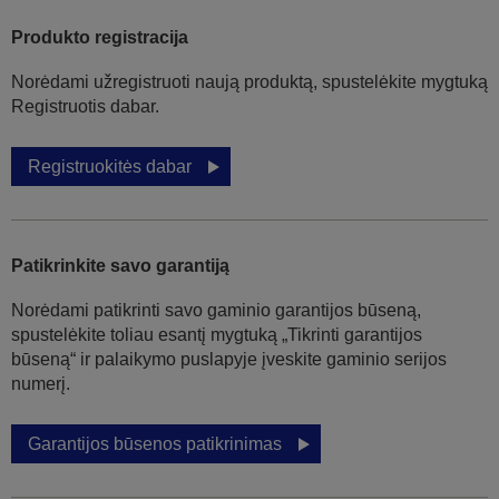
Produkto registracija
Norėdami užregistruoti naują produktą, spustelėkite mygtuką
Registruotis dabar.
Registruokitės dabar
Patikrinkite savo garantiją
Norėdami patikrinti savo gaminio garantijos būseną,
spustelėkite toliau esantį mygtuką „Tikrinti garantijos
būseną“ ir palaikymo puslapyje įveskite gaminio serijos
numerį.
Garantijos būsenos patikrinimas