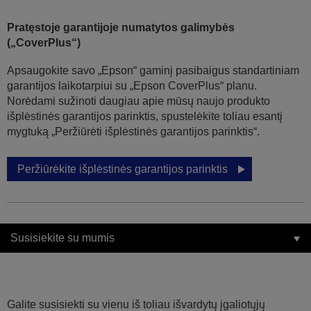
Pratęstoje garantijoje numatytos galimybės
(„CoverPlus“)
Apsaugokite savo „Epson“ gaminį pasibaigus standartiniam
garantijos laikotarpiui su „Epson CoverPlus“ planu.
Norėdami sužinoti daugiau apie mūsų naujo produkto
išplėstinės garantijos parinktis, spustelėkite toliau esantį
mygtuką „Peržiūrėti išplėstinės garantijos parinktis“.
Peržiūrėkite išplėstinės garantijos parinktis
Susisiekite su mumis
Galite susisiekti su vienu iš toliau išvardytų įgaliotųjų