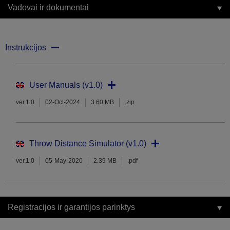
Vadovai ir dokumentai
Instrukcijos
User Manuals (v1.0)
ver.1.0
02-Oct-2024
3.60 MB
.zip
Throw Distance Simulator (v1.0)
ver.1.0
05-May-2020
2.39 MB
.pdf
Registracijos ir garantijos parinktys