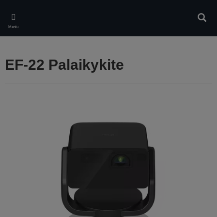
Skip
to
Ieškot
main
Meniu
content
EF-22 Palaikykite