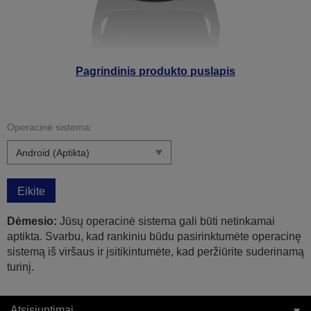
Pagrindinis produkto puslapis
Operacinė sistema:
Eikite
Dėmesio:
Jūsų operacinė sistema gali būti netinkamai
aptikta. Svarbu, kad rankiniu būdu pasirinktumėte operacinę
sistemą iš viršaus ir įsitikintumėte, kad peržiūrite suderinamą
turinį.
Atsisiuntimai