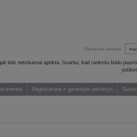
Operacinė sistema:
li būti netinkamai aptikta. Svarbu, kad rankiniu būdu pasiri
įsitik
dokumentai
Registracijos ir garantijos parinktys
Susisi