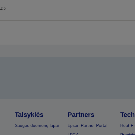
.zip
Taisyklės
Partners
Tech
Saugos duomenų lapai
Epson Partner Portal
Heat-Fr
LPGA
Precisi