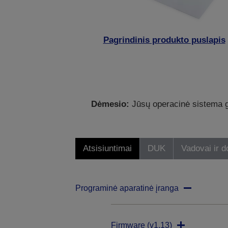
Pagrindinis produkto puslapis
Dėmesio:
Jūsų operacinė sistema ga
Atsisiuntimai
DUK
Vadovai ir 
Programinė aparatinė įranga
Firmware (v1.13)