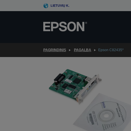
Skip
LIETUVIŲ K.
to
main
content
PAGRINDINIS
PAGALBA
Epson C82435*