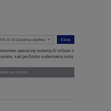
Eikite
nktumėte operacinę sistemą iš viršaus ir
intumėte, kad peržiūrite suderinamą turinį.
ekite su mumis