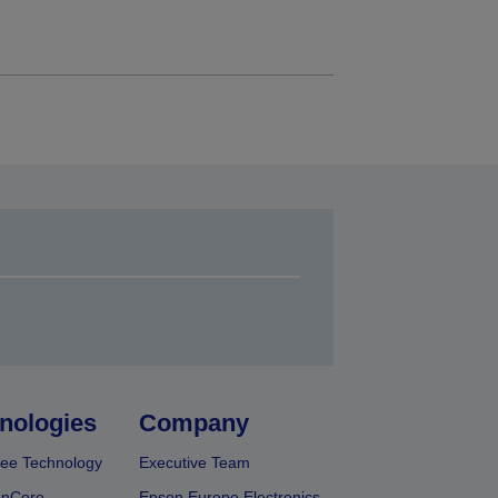
nologies
Company
ee Technology
Executive Team
onCore
Epson Europe Electronics