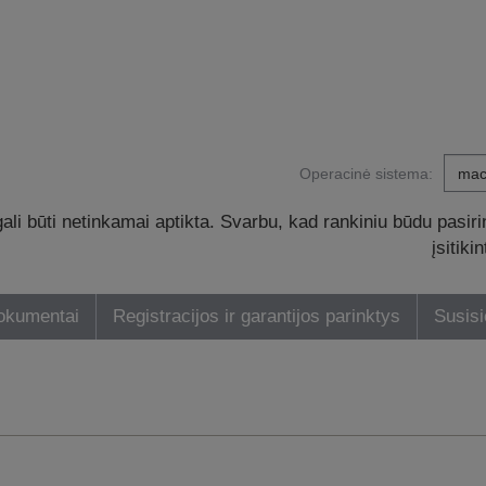
Operacinė sistema:
li būti netinkamai aptikta. Svarbu, kad rankiniu būdu pasiri
įsitik
dokumentai
Registracijos ir garantijos parinktys
Susisi