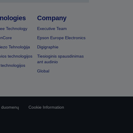
nologies
Company
ee Technology
Executive Team
onCore
Epson Europe Electronics
iezo Tehnoloģija
Digigraphie
vios technologijos
Tiesioginis spausdinimas
ant audinio
 technologijos
Global
vo duomenų
Cookie Information