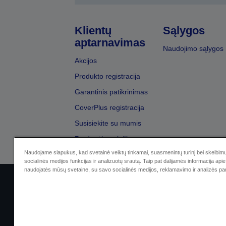
Klientų
Sąlygos
aptarnavimas
Naudojimo sąlygos
Akcijos
Produkto registracija
Garantinis patikrinimas
CoverPlus registracija
Susisiekite su mumis
Pardavėjų paieška
Naudojame slapukus, kad svetainė veiktų tinkamai, suasmenintų turinį bei skelbimu
socialinės medijos funkcijas ir analizuotų srautą. Taip pat dalijamės informacija apie 
naudojatės mūsų svetaine, su savo socialinės medijos, reklamavimo ir analizės par
Sellers Identification
Privatumo p