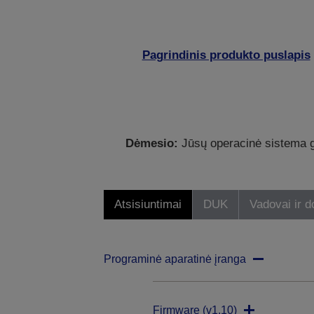
Pagrindinis produkto puslapis
Dėmesio:
Jūsų operacinė sistema ga
Atsisiuntimai
DUK
Vadovai ir 
Programinė aparatinė įranga
Firmware (v1.10)