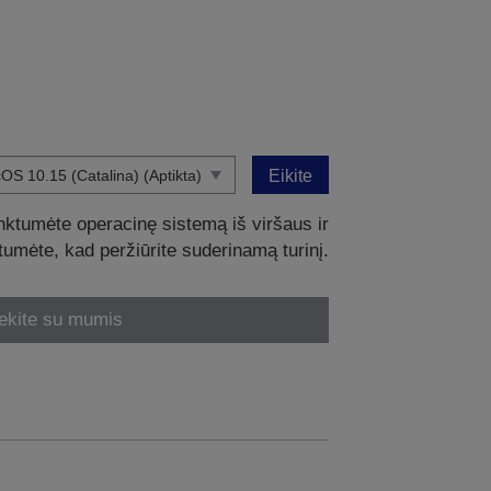
Eikite
nktumėte operacinę sistemą iš viršaus ir
intumėte, kad peržiūrite suderinamą turinį.
ekite su mumis