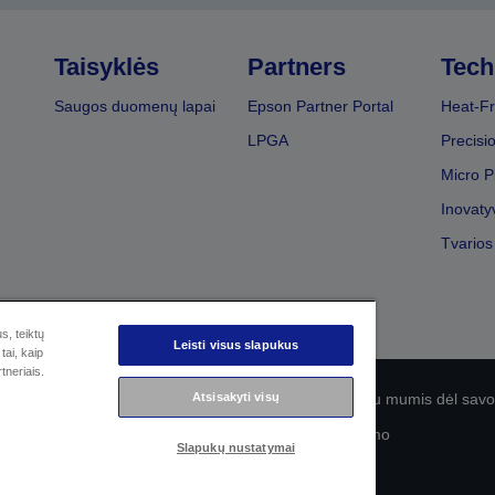
Taisyklės
Partners
Tech
Saugos duomenų lapai
Epson Partner Portal
Heat-Fr
LPGA
Precisi
Micro P
Inovaty
Tvarios
s, teiktų
Leisti visus slapukus
tai, kaip
tneriais.
Atsisakyti visų
olitika
EU Data Act Compliance
Susisiekite su mumis dėl sa
„Epson“ įsipareigojimas dėl prieinamumo
Slapukų nustatymai
© „Seiko Epson“, 2026 m.