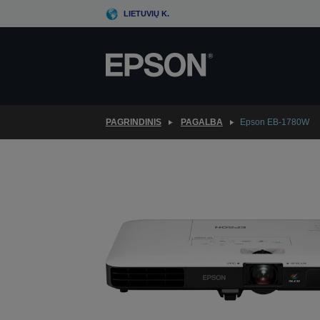
Skip
LIETUVIŲ K.
to
main
content
PAGRINDINIS
PAGALBA
Epson EB-1780W