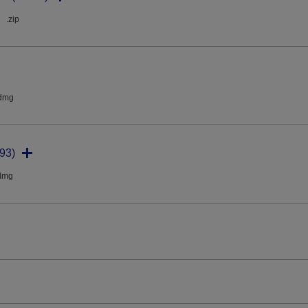
.zip
dmg
93)
dmg