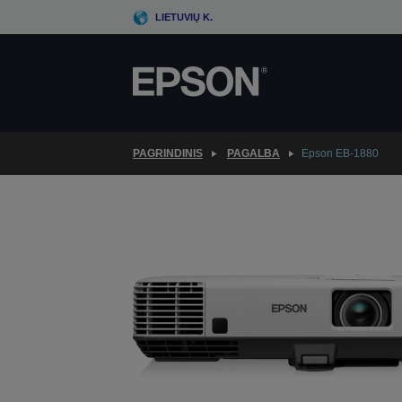
Skip
LIETUVIŲ K.
to
main
content
PAGRINDINIS
PAGALBA
Epson EB-1880