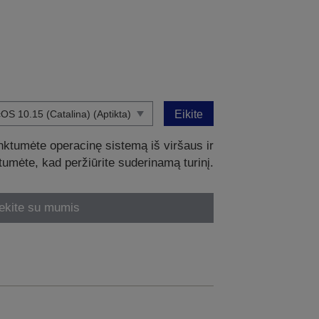
Eikite
nktumėte operacinę sistemą iš viršaus ir
intumėte, kad peržiūrite suderinamą turinį.
ekite su mumis