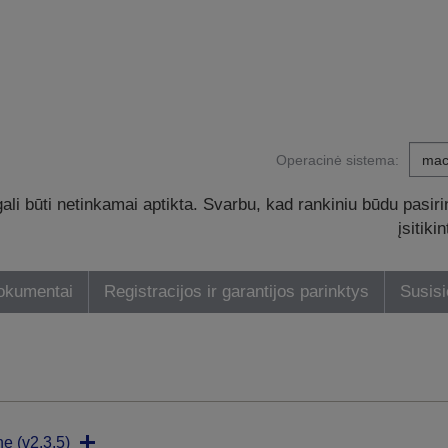
Operacinė sistema:
li būti netinkamai aptikta. Svarbu, kad rankiniu būdu pasiri
įsitik
dokumentai
Registracijos ir garantijos parinktys
Susisi
ne (v2.3.5)