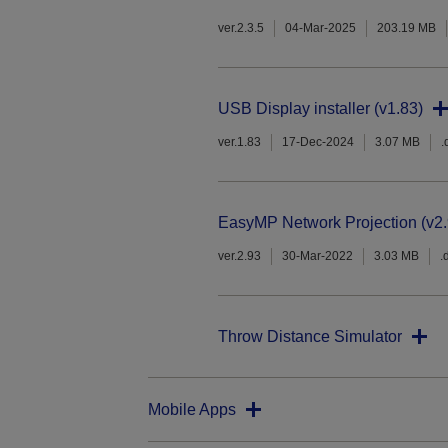
ver.2.3.5
04-Mar-2025
203.19 MB
USB Display installer (v1.83)
ver.1.83
17-Dec-2024
3.07 MB
.
EasyMP Network Projection (v2.
ver.2.93
30-Mar-2022
3.03 MB
.
Throw Distance Simulator
Mobile Apps