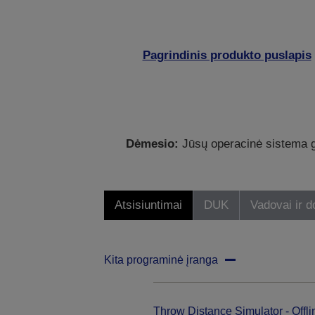
Pagrindinis produkto puslapis
Dėmesio:
Jūsų operacinė sistema ga
Atsisiuntimai
DUK
Vadovai ir 
Kita programinė įranga
Throw Distance Simulator - Offli