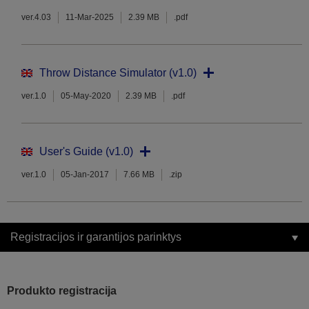
ver.4.03
11-Mar-2025
2.39 MB
.pdf
Throw Distance Simulator (v1.0)
ver.1.0
05-May-2020
2.39 MB
.pdf
User's Guide (v1.0)
ver.1.0
05-Jan-2017
7.66 MB
.zip
Registracijos ir garantijos parinktys
Produkto registracija