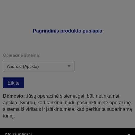
Pagrindinis produkto puslapis
Operacinė sistema:
Eikite
Dėmesio:
Jūsų operacinė sistema gali būti netinkamai
aptikta. Svarbu, kad rankiniu būdu pasirinktumėte operacinę
sistemą iš viršaus ir įsitikintumėte, kad peržiūrite suderinamą
turinį.
Atsisiuntimai