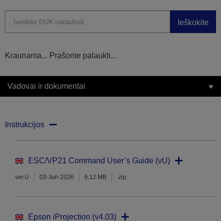
Ieškokite
Kraunama... Prašome palaukti...
Vadovai ir dokumentai
Instrukcijos
ESC/VP21 Command User’s Guide (vU)
ver.U
03-Jun-2026
6.12 MB
.zip
Epson iProjection (v4.03)