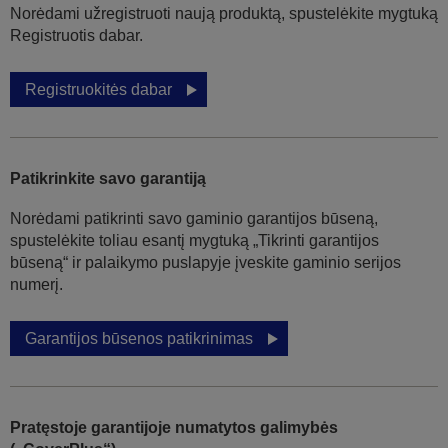
Norėdami užregistruoti naują produktą, spustelėkite mygtuką
Registruotis dabar.
Registruokitės dabar
Patikrinkite savo garantiją
Norėdami patikrinti savo gaminio garantijos būseną,
spustelėkite toliau esantį mygtuką „Tikrinti garantijos
būseną“ ir palaikymo puslapyje įveskite gaminio serijos
numerį.
Garantijos būsenos patikrinimas
Pratęstoje garantijoje numatytos galimybės