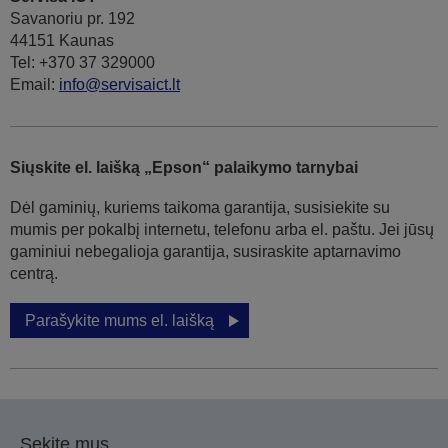
Savanoriu pr. 192
44151 Kaunas
Tel: +370 37 329000
Email:
info@servisaict.lt
Siųskite el. laišką „Epson“ palaikymo tarnybai
Dėl gaminių, kuriems taikoma garantija, susisiekite su
mumis per pokalbį internetu, telefonu arba el. paštu. Jei jūsų
gaminiui nebegalioja garantija, susiraskite aptarnavimo
centrą.
Parašykite mums el. laišką
Sekite mus