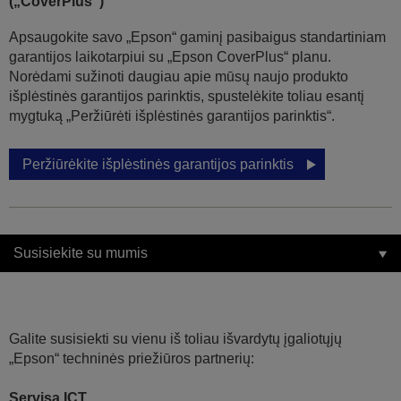
(„CoverPlus“)
Apsaugokite savo „Epson“ gaminį pasibaigus standartiniam
garantijos laikotarpiui su „Epson CoverPlus“ planu.
Norėdami sužinoti daugiau apie mūsų naujo produkto
išplėstinės garantijos parinktis, spustelėkite toliau esantį
mygtuką „Peržiūrėti išplėstinės garantijos parinktis“.
Peržiūrėkite išplėstinės garantijos parinktis
Susisiekite su mumis
Galite susisiekti su vienu iš toliau išvardytų įgaliotųjų
„Epson“ techninės priežiūros partnerių:
Servisa ICT