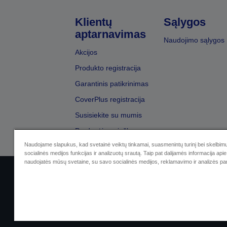
Klientų
Sąlygos
aptarnavimas
Naudojimo sąlygos
Akcijos
Produkto registracija
Garantinis patikrinimas
CoverPlus registracija
Susisiekite su mumis
Pardavėjų paieška
Naudojame slapukus, kad svetainė veiktų tinkamai, suasmenintų turinį bei skelbimu
socialinės medijos funkcijas ir analizuotų srautą. Taip pat dalijamės informacija apie 
naudojatės mūsų svetaine, su savo socialinės medijos, reklamavimo ir analizės par
Sellers Identification
Privatumo p