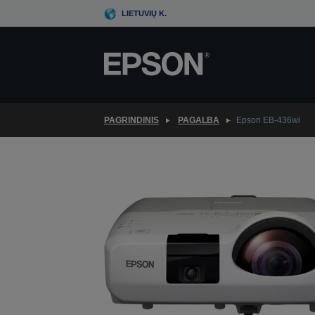
Skip
LIETUVIŲ K.
to
main
content
PAGRINDINIS
PAGALBA
Epson EB-436wi