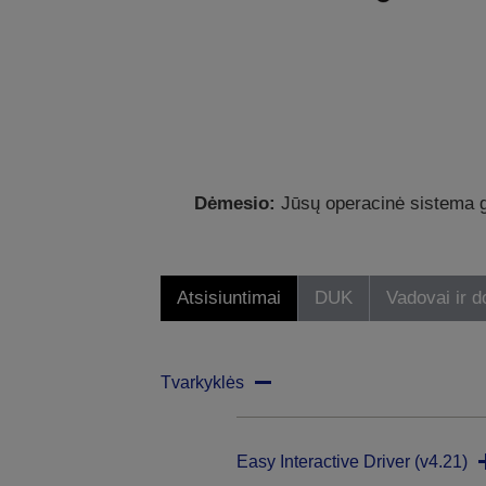
Dėmesio:
Jūsų operacinė sistema ga
Atsisiuntimai
DUK
Vadovai ir 
Tvarkyklės
Easy Interactive Driver (v4.21)