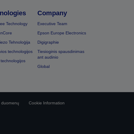
nologies
Company
ee Technology
Executive Team
onCore
Epson Europe Electronics
iezo Tehnoloģija
Digigraphie
vios technologijos
Tiesioginis spausdinimas
ant audinio
 technologijos
Global
vo duomenų
Cookie Information