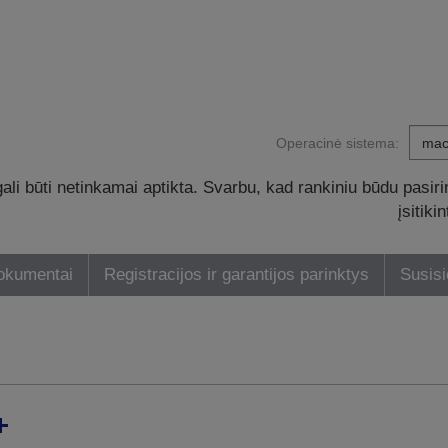
Operacinė sistema:
li būti netinkamai aptikta. Svarbu, kad rankiniu būdu pasiri
įsitik
dokumentai
Registracijos ir garantijos parinktys
Susisi