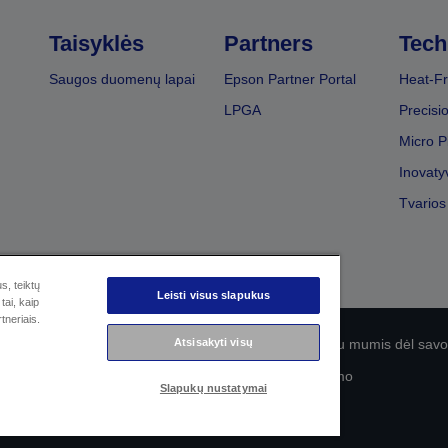
Taisyklės
Partners
Tech
Saugos duomenų lapai
Epson Partner Portal
Heat-Fr
LPGA
Precisi
Micro P
Inovaty
Tvarios
s, teiktų
Leisti visus slapukus
tai, kaip
tneriais.
Atsisakyti visų
olitika
EU Data Act Compliance
Susisiekite su mumis dėl sa
„Epson“ įsipareigojimas dėl prieinamumo
Slapukų nustatymai
© „Seiko Epson“, 2026 m.