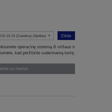
Eikite
nktumėte operacinę sistemą iš viršaus ir
intumėte, kad peržiūrite suderinamą turinį.
ekite su mumis