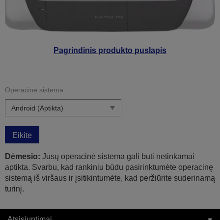
Pagrindinis produkto puslapis
Operacinė sistema:
Eikite
Dėmesio:
Jūsų operacinė sistema gali būti netinkamai
aptikta. Svarbu, kad rankiniu būdu pasirinktumėte operacinę
sistemą iš viršaus ir įsitikintumėte, kad peržiūrite suderinamą
turinį.
Atsisiuntimai