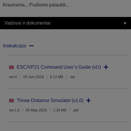
Kraunama... Prašome palaukti...
Vadovai ir dokumentai
Instrukcijos
ESC/VP21 Command User’s Guide (vU)
ver.U
03-Jun-2026
6.12 MB
.zip
Throw Distance Simulator (v1.0)
ver.1.0
05-May-2020
2.39 MB
.pdf