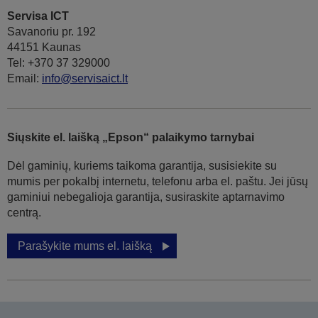
Servisa ICT
Savanoriu pr. 192
44151 Kaunas
Tel: +370 37 329000
Email:
info@servisaict.lt
Siųskite el. laišką „Epson“ palaikymo tarnybai
Dėl gaminių, kuriems taikoma garantija, susisiekite su
mumis per pokalbį internetu, telefonu arba el. paštu. Jei jūsų
gaminiui nebegalioja garantija, susiraskite aptarnavimo
centrą.
Parašykite mums el. laišką