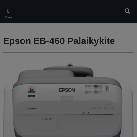
Skip
to
Ieškot
main
Meniu
content
Epson EB-460 Palaikykite