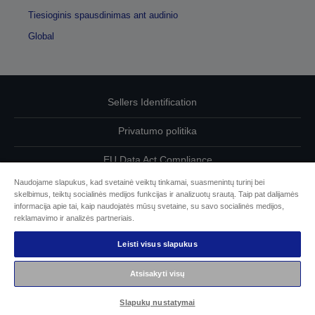
Tiesioginis spausdinimas ant audinio
Global
Sellers Identification
Privatumo politika
EU Data Act Compliance
Naudojame slapukus, kad svetainė veiktų tinkamai, suasmenintų turinį bei
Susisiekite su mumis dėl savo duomenų
skelbimus, teiktų socialinės medijos funkcijas ir analizuotų srautą. Taip pat dalijamės
informacija apie tai, kaip naudojatės mūsų svetaine, su savo socialinės medijos,
Cookie Information
reklamavimo ir analizės partneriais.
Leisti visus slapukus
„Epson“ įsipareigojimas dėl prieinamumo
Atsisakyti visų
© „Seiko Epson“, 2026 m.
Slapukų nustatymai