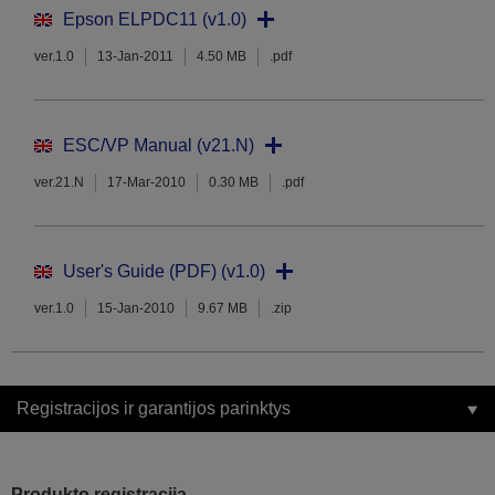
Epson ELPDC11 (v1.0)
ver.1.0
13-Jan-2011
4.50 MB
.pdf
ESC/VP Manual (v21.N)
ver.21.N
17-Mar-2010
0.30 MB
.pdf
User's Guide (PDF) (v1.0)
ver.1.0
15-Jan-2010
9.67 MB
.zip
Registracijos ir garantijos parinktys
Produkto registracija