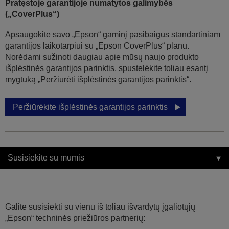
Pratęstoje garantijoje numatytos galimybės
(„CoverPlus“)
Apsaugokite savo „Epson“ gaminį pasibaigus standartiniam
garantijos laikotarpiui su „Epson CoverPlus“ planu.
Norėdami sužinoti daugiau apie mūsų naujo produkto
išplėstinės garantijos parinktis, spustelėkite toliau esantį
mygtuką „Peržiūrėti išplėstinės garantijos parinktis“.
Peržiūrėkite išplėstinės garantijos parinktis
Susisiekite su mumis
Galite susisiekti su vienu iš toliau išvardytų įgaliotųjų
„Epson“ techninės priežiūros partnerių: