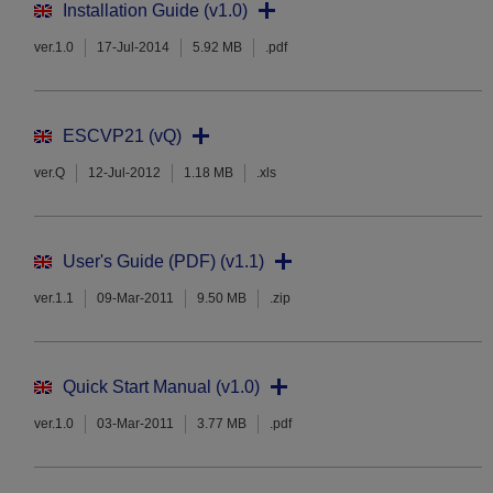
Installation Guide (v1.0)
ver.1.0
17-Jul-2014
5.92 MB
.pdf
ESCVP21 (vQ)
ver.Q
12-Jul-2012
1.18 MB
.xls
User's Guide (PDF) (v1.1)
ver.1.1
09-Mar-2011
9.50 MB
.zip
Quick Start Manual (v1.0)
ver.1.0
03-Mar-2011
3.77 MB
.pdf