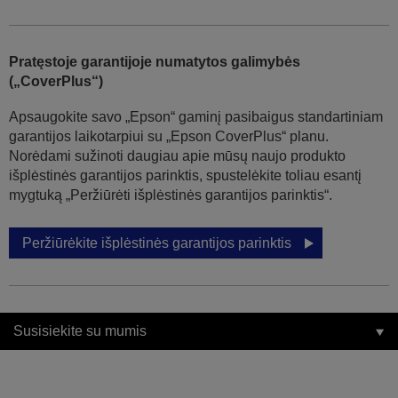
Pratęstoje garantijoje numatytos galimybės
(„CoverPlus“)
Apsaugokite savo „Epson“ gaminį pasibaigus standartiniam
garantijos laikotarpiui su „Epson CoverPlus“ planu.
Norėdami sužinoti daugiau apie mūsų naujo produkto
išplėstinės garantijos parinktis, spustelėkite toliau esantį
mygtuką „Peržiūrėti išplėstinės garantijos parinktis“.
Peržiūrėkite išplėstinės garantijos parinktis
Susisiekite su mumis