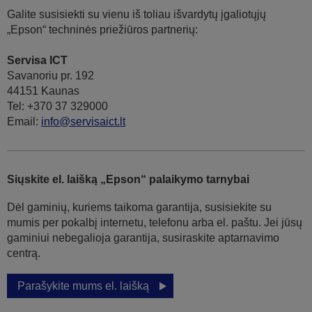
Galite susisiekti su vienu iš toliau išvardytų įgaliotųjų
„Epson“ techninės priežiūros partnerių:
Servisa ICT
Savanoriu pr. 192
44151 Kaunas
Tel: +370 37 329000
Email:
info@servisaict.lt
Siųskite el. laišką „Epson“ palaikymo tarnybai
Dėl gaminių, kuriems taikoma garantija, susisiekite su
mumis per pokalbį internetu, telefonu arba el. paštu. Jei jūsų
gaminiui nebegalioja garantija, susiraskite aptarnavimo
centrą.
Parašykite mums el. laišką