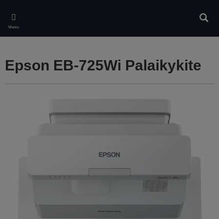
Skip
to
Ieškot
main
Meniu
content
Epson EB-725Wi Palaikykite