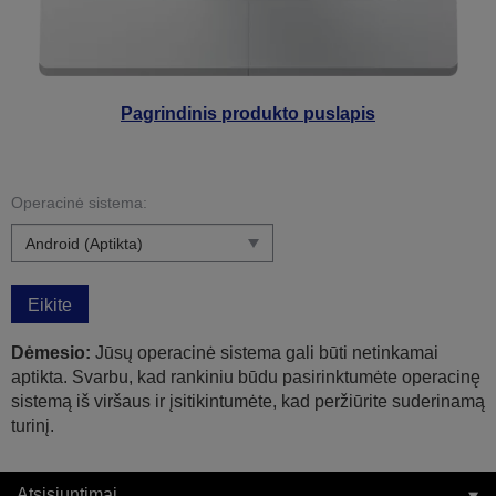
Pagrindinis produkto puslapis
Operacinė sistema:
Eikite
Dėmesio:
Jūsų operacinė sistema gali būti netinkamai
aptikta. Svarbu, kad rankiniu būdu pasirinktumėte operacinę
sistemą iš viršaus ir įsitikintumėte, kad peržiūrite suderinamą
turinį.
Atsisiuntimai