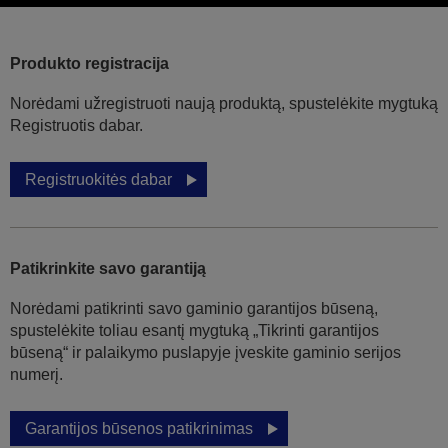
Produkto registracija
Norėdami užregistruoti naują produktą, spustelėkite mygtuką
Registruotis dabar.
Registruokitės dabar
Patikrinkite savo garantiją
Norėdami patikrinti savo gaminio garantijos būseną,
spustelėkite toliau esantį mygtuką „Tikrinti garantijos
būseną“ ir palaikymo puslapyje įveskite gaminio serijos
numerį.
Garantijos būsenos patikrinimas