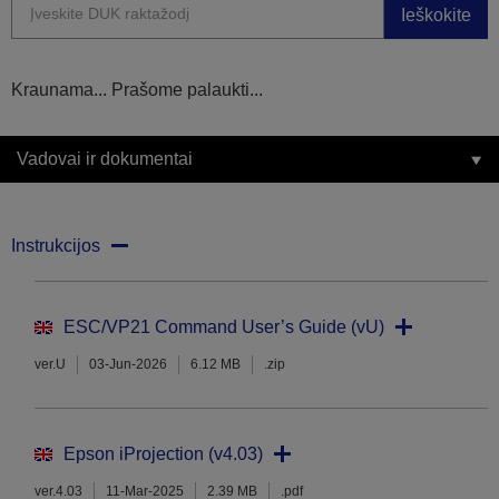
Ieškokite
Kraunama... Prašome palaukti...
Vadovai ir dokumentai
Instrukcijos
ESC/VP21 Command User’s Guide (vU)
ver.U
03-Jun-2026
6.12 MB
.zip
Epson iProjection (v4.03)
ver.4.03
11-Mar-2025
2.39 MB
.pdf