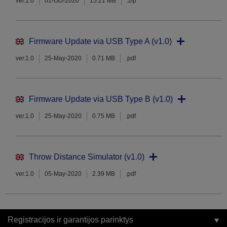
ver.1.0
01-Oct-2020
15.21 MB
.zip
Firmware Update via USB Type A (v1.0)
ver.1.0
25-May-2020
0.71 MB
.pdf
Firmware Update via USB Type B (v1.0)
ver.1.0
25-May-2020
0.75 MB
.pdf
Throw Distance Simulator (v1.0)
ver.1.0
05-May-2020
2.39 MB
.pdf
Registracijos ir garantijos parinktys