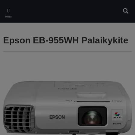
Skip
to
Ieškot
main
Meniu
content
Epson EB-955WH Palaikykite