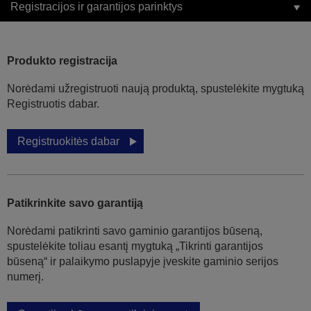
Registracijos ir garantijos parinktys
Produkto registracija
Norėdami užregistruoti naują produktą, spustelėkite mygtuką
Registruotis dabar.
Registruokitės dabar
Patikrinkite savo garantiją
Norėdami patikrinti savo gaminio garantijos būseną,
spustelėkite toliau esantį mygtuką „Tikrinti garantijos
būseną“ ir palaikymo puslapyje įveskite gaminio serijos
numerį.