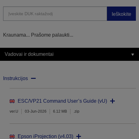
Ieškokite
Kraunama... Prašome palaukti...
Vadovai ir dokumentai
Instrukcijos
ESC/VP21 Command User’s Guide (vU)
ver.U
03-Jun-2026
6.12 MB
.zip
Epson iProjection (v4.03)