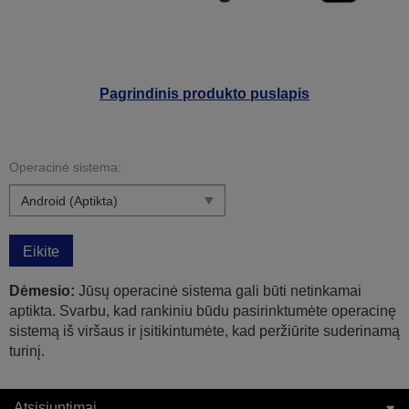
Pagrindinis produkto puslapis
Operacinė sistema:
Eikite
Dėmesio:
Jūsų operacinė sistema gali būti netinkamai
aptikta. Svarbu, kad rankiniu būdu pasirinktumėte operacinę
sistemą iš viršaus ir įsitikintumėte, kad peržiūrite suderinamą
turinį.
Atsisiuntimai