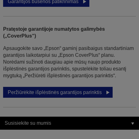
Garantijos būsenos patikrinimas
Pratęstoje garantijoje numatytos galimybės
(„CoverPlus“)
Apsaugokite savo „Epson“ gaminį pasibaigus standartiniam
garantijos laikotarpiui su „Epson CoverPlus“ planu.
Norėdami sužinoti daugiau apie mūsų naujo produkto
išplėstinės garantijos parinktis, spustelėkite toliau esantį
mygtuką „Peržiūrėti išplėstinės garantijos parinktis“.
Peržiūrėkite išplėstinės garantijos parinktis
Susisiekite su mumis