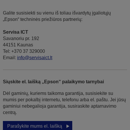
Galite susisiekti su vienu iš toliau išvardytų įgaliotųjų
„Epson“ techninės priežiūros partnerių:
Servisa ICT
Savanoriu pr. 192
44151 Kaunas
Tel: +370 37 329000
Email:
info@servisaict.lt
Siųskite el. laišką „Epson“ palaikymo tarnybai
Dėl gaminių, kuriems taikoma garantija, susisiekite su
mumis per pokalbį internetu, telefonu arba el. paštu. Jei jūsų
gaminiui nebegalioja garantija, susiraskite aptarnavimo
centrą.
Parašykite mums el. laišką