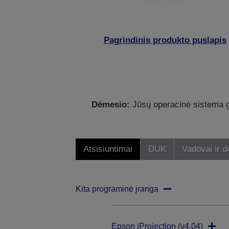
Pagrindinis produkto puslapis
Dėmesio:
Jūsų operacinė sistema ga
Atsisiuntimai
DUK
Vadovai ir 
Kita programinė įranga
Epson iProjection (v4.04)