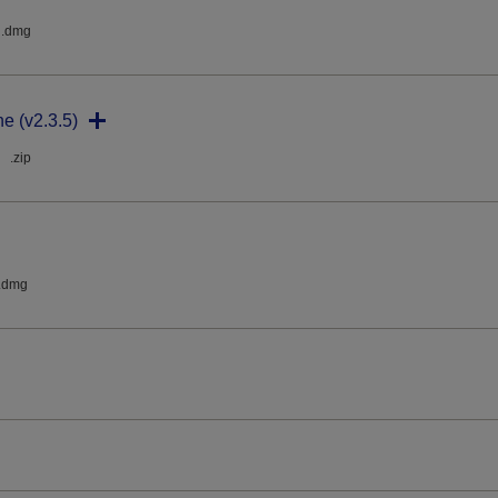
.dmg
ne (v2.3.5)
.zip
.dmg