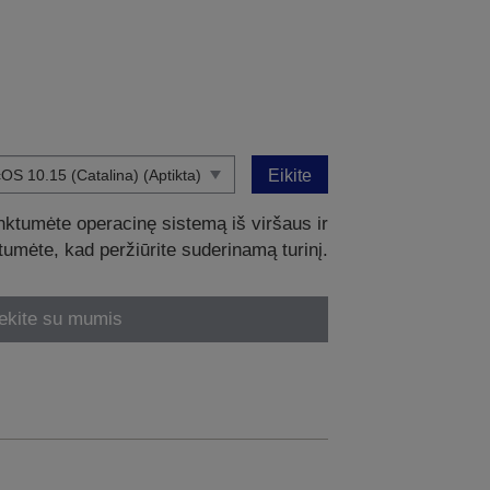
Eikite
nktumėte operacinę sistemą iš viršaus ir
intumėte, kad peržiūrite suderinamą turinį.
ekite su mumis