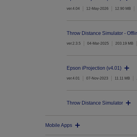
ver.4.04
12-May-2026
12.90 MB
Throw Distance Simulator - Offli
ver.2.3.5
04-Mar-2025
203.19 MB
Epson iProjection (v4.01)
ver.4.01
07-Nov-2023
11.11 MB
Throw Distance Simulator
Mobile Apps