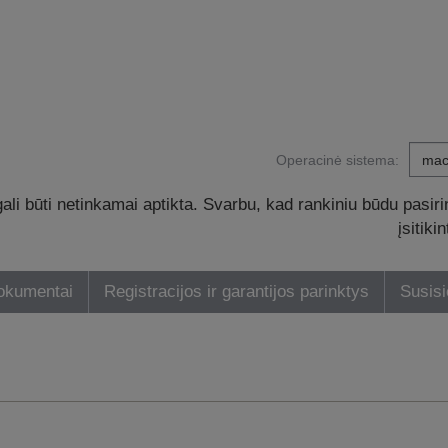
Operacinė sistema:
li būti netinkamai aptikta. Svarbu, kad rankiniu būdu pasiri
įsitik
dokumentai
Registracijos ir garantijos parinktys
Susisi