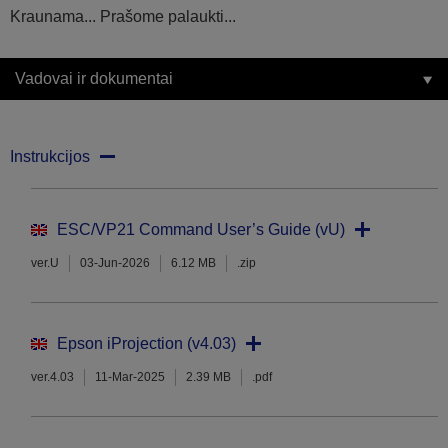
Kraunama... Prašome palaukti...
Vadovai ir dokumentai
Instrukcijos
ESC/VP21 Command User’s Guide (vU)
ver.U
03-Jun-2026
6.12 MB
.zip
Epson iProjection (v4.03)
ver.4.03
11-Mar-2025
2.39 MB
.pdf