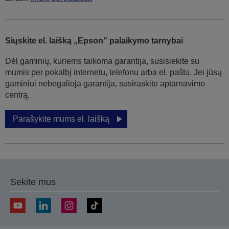
Siųskite el. laišką „Epson“ palaikymo tarnybai
Dėl gaminių, kuriems taikoma garantija, susisiekite su
mumis per pokalbį internetu, telefonu arba el. paštu. Jei jūsų
gaminiui nebegalioja garantija, susiraskite aptarnavimo
centrą.
Parašykite mums el. laišką
Sekite mus