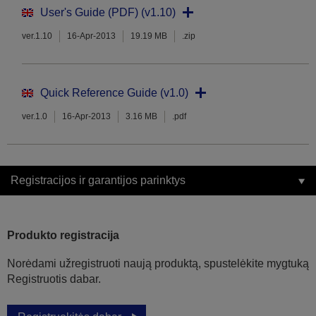
User's Guide (PDF) (v1.10)
ver.1.10
16-Apr-2013
19.19 MB
.zip
Quick Reference Guide (v1.0)
ver.1.0
16-Apr-2013
3.16 MB
.pdf
Registracijos ir garantijos parinktys
Produkto registracija
Norėdami užregistruoti naują produktą, spustelėkite mygtuką
Registruotis dabar.