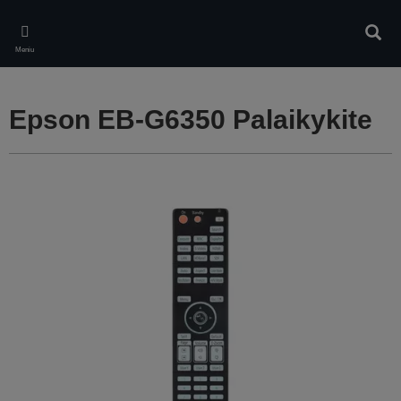
Skip
to
Ieškot
main
Meniu
content
Epson EB-G6350 Palaikykite