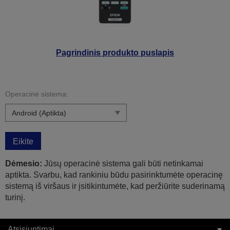
Pagrindinis produkto puslapis
Operacinė sistema:
Eikite
Dėmesio:
Jūsų operacinė sistema gali būti netinkamai
aptikta. Svarbu, kad rankiniu būdu pasirinktumėte operacinę
sistemą iš viršaus ir įsitikintumėte, kad peržiūrite suderinamą
turinį.
Atsisiuntimai