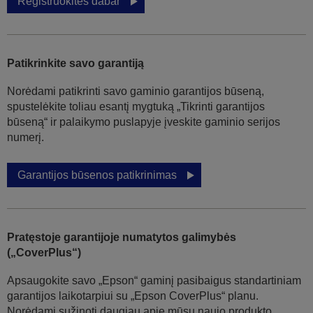
Registruokitės dabar
Patikrinkite savo garantiją
Norėdami patikrinti savo gaminio garantijos būseną,
spustelėkite toliau esantį mygtuką „Tikrinti garantijos
būseną“ ir palaikymo puslapyje įveskite gaminio serijos
numerį.
Garantijos būsenos patikrinimas
Pratęstoje garantijoje numatytos galimybės
(„CoverPlus“)
Apsaugokite savo „Epson“ gaminį pasibaigus standartiniam
garantijos laikotarpiui su „Epson CoverPlus“ planu.
Norėdami sužinoti daugiau apie mūsų naujo produkto