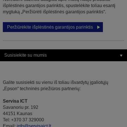
išplėstinės garantijos parinktis, spustelėkite toliau esantį
mygtuką „Peržiūrėti išplėstinės garantijos parinktis“.
Peržiūrėkite išplėstinės garantijos parinktis
Susisiekite su mumis
Galite susisiekti su vienu iš toliau išvardytų įgaliotųjų
„Epson“ techninės priežiūros partnerių:
Servisa ICT
Savanoriu pr. 192
44151 Kaunas
Tel: +370 37 329000
Email:
info@servisaict.lt