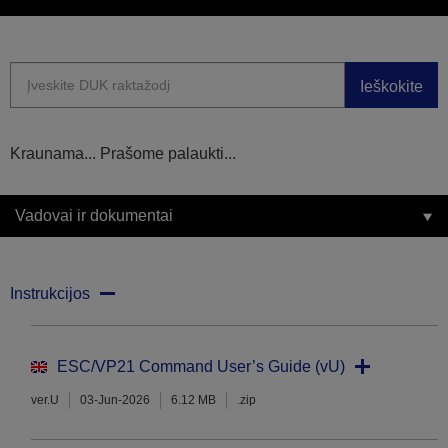
Ieškokite
Kraunama... Prašome palaukti...
Vadovai ir dokumentai
Instrukcijos
ESC/VP21 Command User’s Guide (vU)
ver.U
03-Jun-2026
6.12 MB
.zip