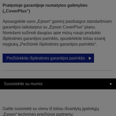
Pratęstoje garantijoje numatytos galimybės
(„CoverPlus“)
Apsaugokite savo „Epson“ gaminį pasibaigus standartiniam
garantijos laikotarpiui su „Epson CoverPlus“ planu.
Norėdami sužinoti daugiau apie mūsų naujo produkto
išplėstinės garantijos parinktis, spustelėkite toliau esantį
mygtuką „Peržiūrėti išplėstinės garantijos parinktis“.
Peržiūrėkite išplėstinės garantijos parinktis
Susisiekite su mumis
Galite susisiekti su vienu iš toliau išvardytų įgaliotųjų
„Epson“ techninės priežiūros partnerių: