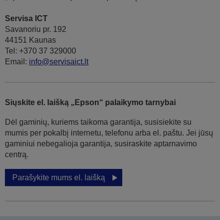
Servisa ICT
Savanoriu pr. 192
44151 Kaunas
Tel: +370 37 329000
Email:
info@servisaict.lt
Siųskite el. laišką „Epson“ palaikymo tarnybai
Dėl gaminių, kuriems taikoma garantija, susisiekite su
mumis per pokalbį internetu, telefonu arba el. paštu. Jei jūsų
gaminiui nebegalioja garantija, susiraskite aptarnavimo
centrą.
Parašykite mums el. laišką