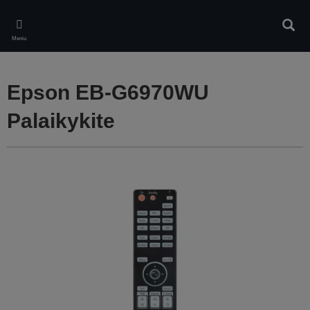
Skip
to
Ieškot
main
Meniu
content
Epson EB-G6970WU
Palaikykite