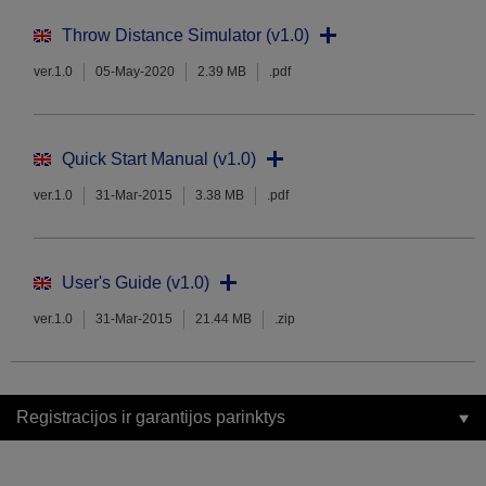
Throw Distance Simulator (v1.0)
ver.1.0
05-May-2020
2.39 MB
.pdf
Quick Start Manual (v1.0)
ver.1.0
31-Mar-2015
3.38 MB
.pdf
User's Guide (v1.0)
ver.1.0
31-Mar-2015
21.44 MB
.zip
Registracijos ir garantijos parinktys