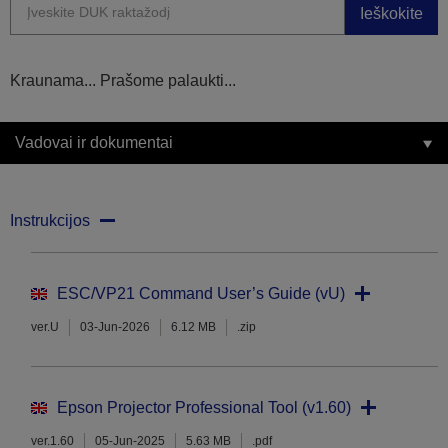
Ieškokite
Kraunama... Prašome palaukti...
Vadovai ir dokumentai
Instrukcijos
ESC/VP21 Command User’s Guide (vU)
ver.U
03-Jun-2026
6.12 MB
.zip
Epson Projector Professional Tool (v1.60)
ver.1.60
05-Jun-2025
5.63 MB
.pdf