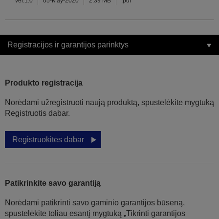
ver.1.0
05-May-2020
2.39 MB
.pdf
Registracijos ir garantijos parinktys
Produkto registracija
Norėdami užregistruoti naują produktą, spustelėkite mygtuką
Registruotis dabar.
Registruokitės dabar
Patikrinkite savo garantiją
Norėdami patikrinti savo gaminio garantijos būseną,
spustelėkite toliau esantį mygtuką „Tikrinti garantijos