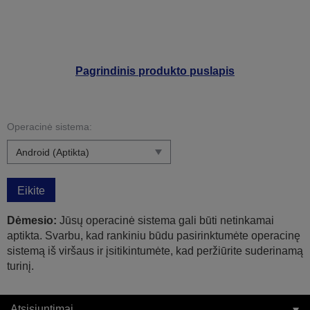
Pagrindinis produkto puslapis
Operacinė sistema:
Eikite
Dėmesio:
Jūsų operacinė sistema gali būti netinkamai
aptikta. Svarbu, kad rankiniu būdu pasirinktumėte operacinę
sistemą iš viršaus ir įsitikintumėte, kad peržiūrite suderinamą
turinį.
Atsisiuntimai