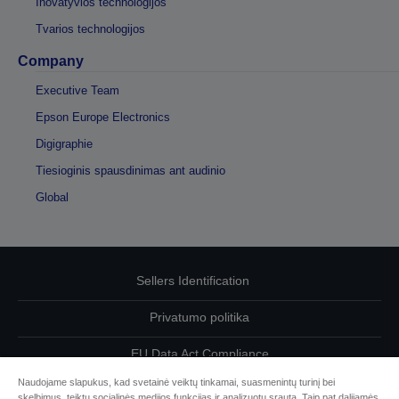
Inovatyvios technologijos
Tvarios technologijos
Company
Executive Team
Epson Europe Electronics
Digigraphie
Tiesioginis spausdinimas ant audinio
Global
Sellers Identification
Privatumo politika
EU Data Act Compliance
Naudojame slapukus, kad svetainė veiktų tinkamai, suasmenintų turinį bei
Susisiekite su mumis dėl savo duomenų
skelbimus, teiktų socialinės medijos funkcijas ir analizuotų srautą. Taip pat dalijamės