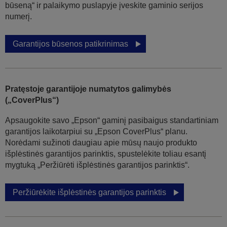
būseną“ ir palaikymo puslapyje įveskite gaminio serijos
numerį.
Garantijos būsenos patikrinimas
Pratęstoje garantijoje numatytos galimybės
(„CoverPlus“)
Apsaugokite savo „Epson“ gaminį pasibaigus standartiniam
garantijos laikotarpiui su „Epson CoverPlus“ planu.
Norėdami sužinoti daugiau apie mūsų naujo produkto
išplėstinės garantijos parinktis, spustelėkite toliau esantį
mygtuką „Peržiūrėti išplėstinės garantijos parinktis“.
Peržiūrėkite išplėstinės garantijos parinktis