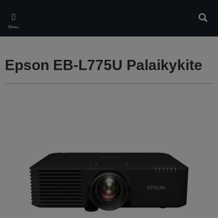
Skip
to
Ieškot
main
Meniu
content
Epson EB-L775U Palaikykite