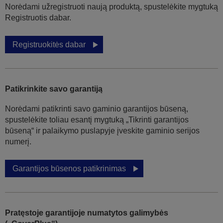
Norėdami užregistruoti naują produktą, spustelėkite mygtuką
Registruotis dabar.
Registruokitės dabar
Patikrinkite savo garantiją
Norėdami patikrinti savo gaminio garantijos būseną,
spustelėkite toliau esantį mygtuką „Tikrinti garantijos
būseną“ ir palaikymo puslapyje įveskite gaminio serijos
numerį.
Garantijos būsenos patikrinimas
Pratęstoje garantijoje numatytos galimybės