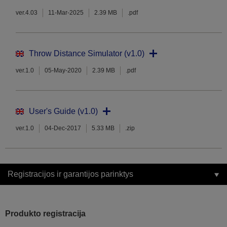
ver.4.03
11-Mar-2025
2.39 MB
.pdf
Throw Distance Simulator (v1.0)
ver.1.0
05-May-2020
2.39 MB
.pdf
User's Guide (v1.0)
ver.1.0
04-Dec-2017
5.33 MB
.zip
Registracijos ir garantijos parinktys
Produkto registracija