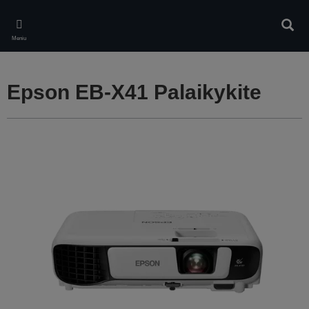
Skip
to
Ieškot
main
Meniu
content
Epson EB-X41 Palaikykite