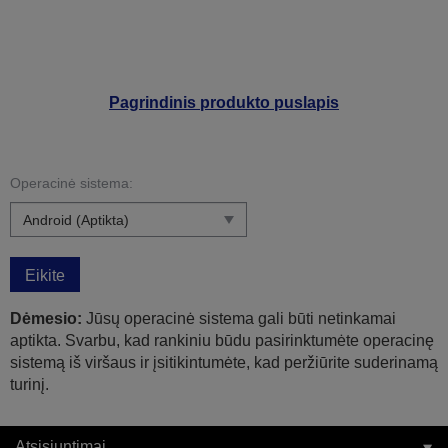
Pagrindinis produkto puslapis
Operacinė sistema:
Eikite
Dėmesio:
Jūsų operacinė sistema gali būti netinkamai
aptikta. Svarbu, kad rankiniu būdu pasirinktumėte operacinę
sistemą iš viršaus ir įsitikintumėte, kad peržiūrite suderinamą
turinį.
Atsisiuntimai