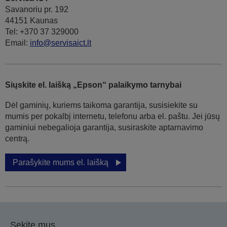
Savanoriu pr. 192
44151 Kaunas
Tel: +370 37 329000
Email:
info@servisaict.lt
Siųskite el. laišką „Epson“ palaikymo tarnybai
Dėl gaminių, kuriems taikoma garantija, susisiekite su
mumis per pokalbį internetu, telefonu arba el. paštu. Jei jūsų
gaminiui nebegalioja garantija, susiraskite aptarnavimo
centrą.
Parašykite mums el. laišką
Sekite mus