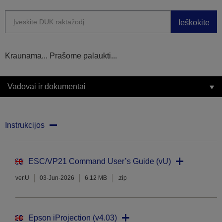
Ieškokite
Kraunama... Prašome palaukti...
Vadovai ir dokumentai
Instrukcijos
ESC/VP21 Command User’s Guide (vU)
ver.U
03-Jun-2026
6.12 MB
.zip
Epson iProjection (v4.03)