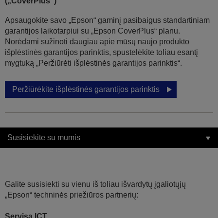
(„CoverPlus“)
Apsaugokite savo „Epson“ gaminį pasibaigus standartiniam
garantijos laikotarpiui su „Epson CoverPlus“ planu.
Norėdami sužinoti daugiau apie mūsų naujo produkto
išplėstinės garantijos parinktis, spustelėkite toliau esantį
mygtuką „Peržiūrėti išplėstinės garantijos parinktis“.
Peržiūrėkite išplėstinės garantijos parinktis
Susisiekite su mumis
Galite susisiekti su vienu iš toliau išvardytų įgaliotųjų
„Epson“ techninės priežiūros partnerių:
Servisa ICT