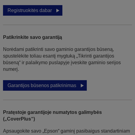
Registruokitės dabar
Patikrinkite savo garantiją
Norėdami patikrinti savo gaminio garantijos būseną,
spustelėkite toliau esantį mygtuką „Tikrinti garantijos
būseną“ ir palaikymo puslapyje įveskite gaminio serijos
numerį.
Garantijos būsenos patikrinimas
Pratęstoje garantijoje numatytos galimybės
(„CoverPlus“)
Apsaugokite savo „Epson“ gaminį pasibaigus standartiniam