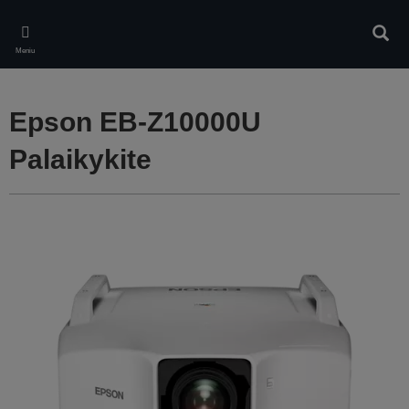
Skip
to
Ieškot
main
Meniu
content
Epson EB-Z10000U
Palaikykite