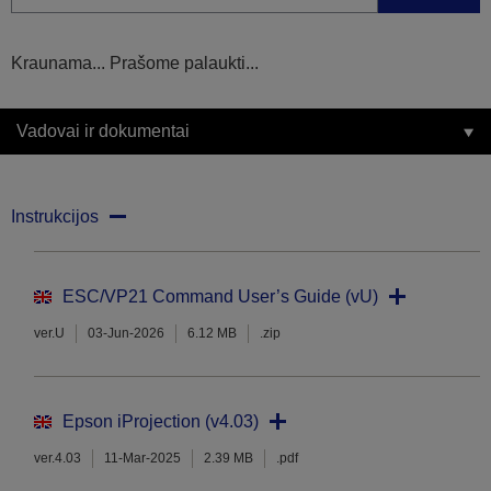
Kraunama... Prašome palaukti...
Vadovai ir dokumentai
Instrukcijos
ESC/VP21 Command User’s Guide (vU)
ver.U
03-Jun-2026
6.12 MB
.zip
Epson iProjection (v4.03)
ver.4.03
11-Mar-2025
2.39 MB
.pdf