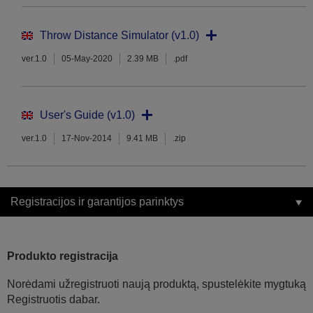
Throw Distance Simulator (v1.0)
ver.1.0
05-May-2020
2.39 MB
.pdf
User's Guide (v1.0)
ver.1.0
17-Nov-2014
9.41 MB
.zip
Registracijos ir garantijos parinktys
Produkto registracija
Norėdami užregistruoti naują produktą, spustelėkite mygtuką
Registruotis dabar.