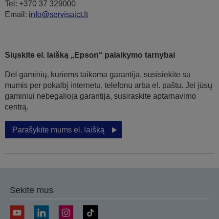
Tel: +370 37 329000
Email:
info@servisaict.lt
Siųskite el. laišką „Epson“ palaikymo tarnybai
Dėl gaminių, kuriems taikoma garantija, susisiekite su
mumis per pokalbį internetu, telefonu arba el. paštu. Jei jūsų
gaminiui nebegalioja garantija, susiraskite aptarnavimo
centrą.
Parašykite mums el. laišką
Sekite mus