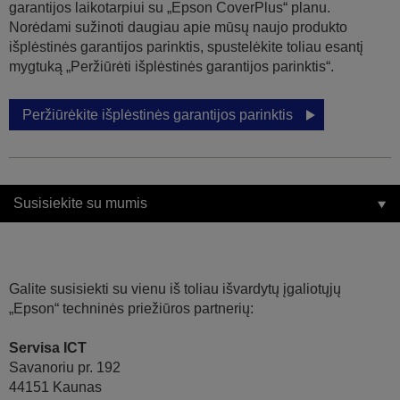
garantijos laikotarpiui su „Epson CoverPlus“ planu.
Norėdami sužinoti daugiau apie mūsų naujo produkto
išplėstinės garantijos parinktis, spustelėkite toliau esantį
mygtuką „Peržiūrėti išplėstinės garantijos parinktis“.
Peržiūrėkite išplėstinės garantijos parinktis
Susisiekite su mumis
Galite susisiekti su vienu iš toliau išvardytų įgaliotųjų
„Epson“ techninės priežiūros partnerių:
Servisa ICT
Savanoriu pr. 192
44151 Kaunas