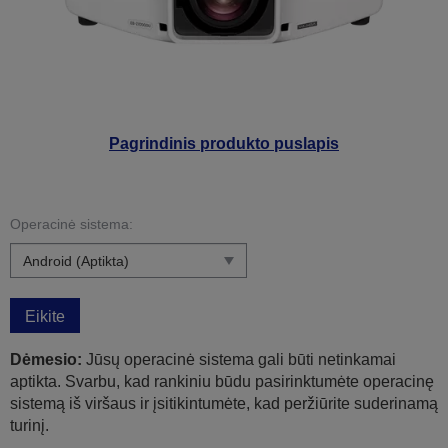
Pagrindinis produkto puslapis
Operacinė sistema:
Eikite
Dėmesio:
Jūsų operacinė sistema gali būti netinkamai
aptikta. Svarbu, kad rankiniu būdu pasirinktumėte operacinę
sistemą iš viršaus ir įsitikintumėte, kad peržiūrite suderinamą
turinį.