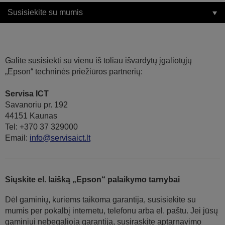
Susisiekite su mumis
Galite susisiekti su vienu iš toliau išvardytų įgaliotųjų
„Epson“ techninės priežiūros partnerių:
Servisa ICT
Savanoriu pr. 192
44151 Kaunas
Tel: +370 37 329000
Email:
info@servisaict.lt
Siųskite el. laišką „Epson“ palaikymo tarnybai
Dėl gaminių, kuriems taikoma garantija, susisiekite su
mumis per pokalbį internetu, telefonu arba el. paštu. Jei jūsų
gaminiui nebegalioja garantija, susiraskite aptarnavimo