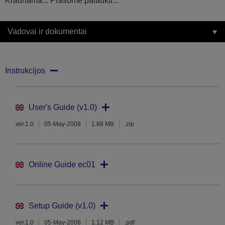
Kraunama... Prašome palaukti...
Vadovai ir dokumentai
Instrukcijos
User's Guide (v1.0)
ver.1.0
05-May-2008
1.88 MB
.zip
Online Guide ec01
Setup Guide (v1.0)
ver.1.0
05-May-2008
1.12 MB
.pdf