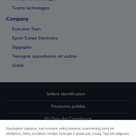
Tvarios technologijos
Company
Executive Team
Epson Europe Electronics
Digigraphie
Tiesioginis spausdinimas ant audinio
Global
Sellers Identification
Privatumo politika
EU Data Act Compliance
Naudojame slapukus, kad svetainė veiktų tinkamai, suasmenintų turinį bei
Susisiekite su mumis dėl savo duomenų
skelbimus, teiktų socialinės medijos funkcijas ir analizuotų srautą. Taip pat dalijamės