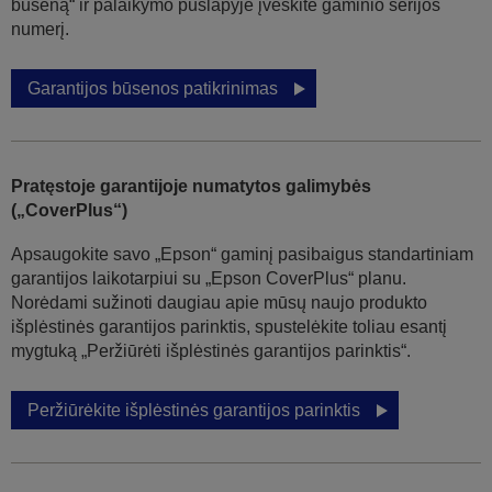
būseną“ ir palaikymo puslapyje įveskite gaminio serijos
numerį.
Garantijos būsenos patikrinimas
Pratęstoje garantijoje numatytos galimybės
(„CoverPlus“)
Apsaugokite savo „Epson“ gaminį pasibaigus standartiniam
garantijos laikotarpiui su „Epson CoverPlus“ planu.
Norėdami sužinoti daugiau apie mūsų naujo produkto
išplėstinės garantijos parinktis, spustelėkite toliau esantį
mygtuką „Peržiūrėti išplėstinės garantijos parinktis“.
Peržiūrėkite išplėstinės garantijos parinktis