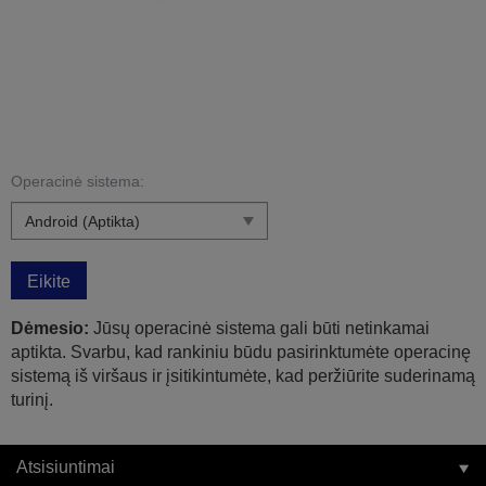
Operacinė sistema:
Eikite
Dėmesio:
Jūsų operacinė sistema gali būti netinkamai
aptikta. Svarbu, kad rankiniu būdu pasirinktumėte operacinę
sistemą iš viršaus ir įsitikintumėte, kad peržiūrite suderinamą
turinį.
Atsisiuntimai