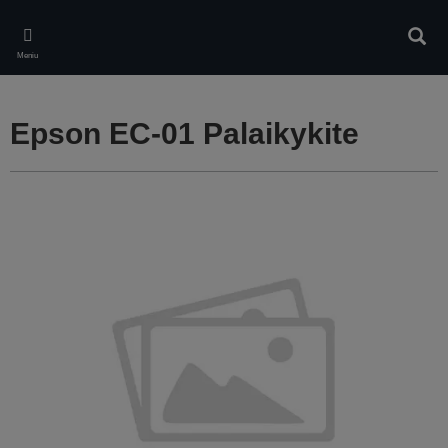
Skip
to
Ieškot
main
Meniu
content
Epson EC-01 Palaikykite