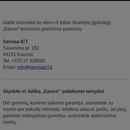
Galite susisiekti su vienu iš toliau išvardytų įgaliotųjų
„Epson“ techninės priežiūros partnerių:
Servisa ICT
Savanoriu pr. 192
44151 Kaunas
Tel: +370 37 329000
Email:
info@servisaict.lt
Siųskite el. laišką „Epson“ palaikymo tarnybai
Dėl gaminių, kuriems taikoma garantija, susisiekite su
mumis per pokalbį internetu, telefonu arba el. paštu. Jei jūsų
gaminiui nebegalioja garantija, susiraskite aptarnavimo
centrą.