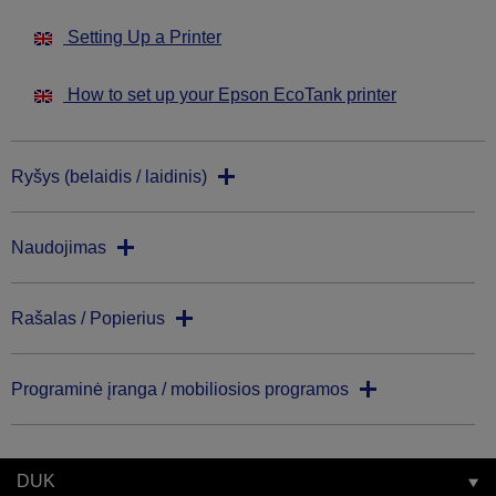
Setting Up a Printer
How to set up your Epson EcoTank printer
Ryšys (belaidis / laidinis)
Naudojimas
Rašalas / Popierius
Programinė įranga / mobiliosios programos
DUK