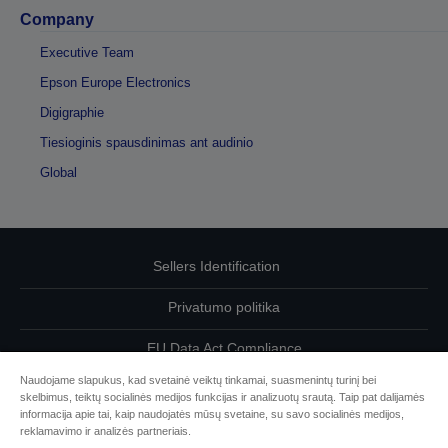
Company
Executive Team
Epson Europe Electronics
Digigraphie
Tiesioginis spausdinimas ant audinio
Global
Sellers Identification
Privatumo politika
EU Data Act Compliance
Naudojame slapukus, kad svetainė veiktų tinkamai, suasmenintų turinį bei
Susisiekite su mumis dėl savo duomenų
skelbimus, teiktų socialinės medijos funkcijas ir analizuotų srautą. Taip pat dalijamės
informacija apie tai, kaip naudojatės mūsų svetaine, su savo socialinės medijos,
Cookie Information
reklamavimo ir analizės partneriais.