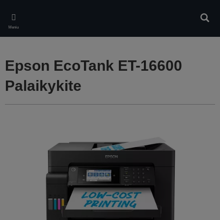
Skip
to
Ieškot
main
Meniu
content
Epson EcoTank ET-16600
Palaikykite