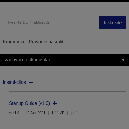
Ieškokite
Kraunama... Prašome palaukti...
Vadovai ir dokumentai
Instrukcijos
Startup Guide (v1.0)
ver.1.0
12-Jan-2021
1.44 MB
.pdf