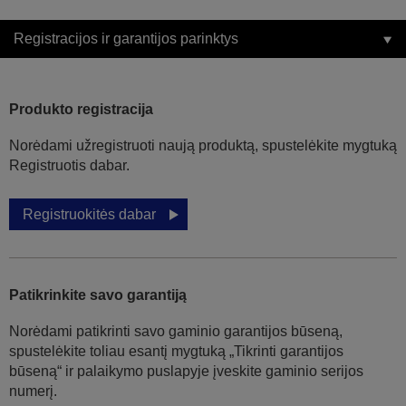
Registracijos ir garantijos parinktys
Produkto registracija
Norėdami užregistruoti naują produktą, spustelėkite mygtuką
Registruotis dabar.
Registruokitės dabar
Patikrinkite savo garantiją
Norėdami patikrinti savo gaminio garantijos būseną,
spustelėkite toliau esantį mygtuką „Tikrinti garantijos
būseną“ ir palaikymo puslapyje įveskite gaminio serijos
numerį.