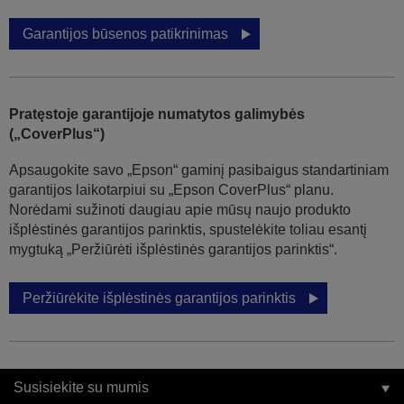
Garantijos būsenos patikrinimas
Pratęstoje garantijoje numatytos galimybės
(„CoverPlus“)
Apsaugokite savo „Epson“ gaminį pasibaigus standartiniam
garantijos laikotarpiui su „Epson CoverPlus“ planu.
Norėdami sužinoti daugiau apie mūsų naujo produkto
išplėstinės garantijos parinktis, spustelėkite toliau esantį
mygtuką „Peržiūrėti išplėstinės garantijos parinktis“.
Peržiūrėkite išplėstinės garantijos parinktis
Susisiekite su mumis