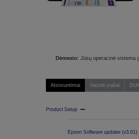
Dėmesio:
Jūsų operacinė sistema ga
Atsisiuntimai
Vaizdo įrašai
DU
Product Setup
Epson Software updater (v3.01)