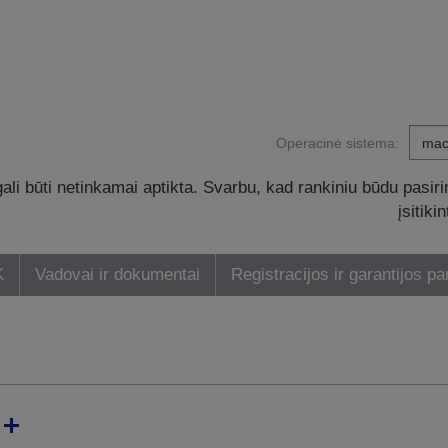
Operacinė sistema:
li būti netinkamai aptikta. Svarbu, kad rankiniu būdu pasiri
įsitik
K
Vadovai ir dokumentai
Registracijos ir garantijos pa