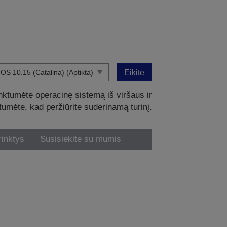
Eikite
nktumėte operacinę sistemą iš viršaus ir
intumėte, kad peržiūrite suderinamą turinį.
rinktys
Susisiekite su mumis