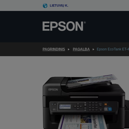
Skip
LIETUVIŲ K.
to
main
content
PAGRINDINIS
PAGALBA
Epson EcoTank ET-