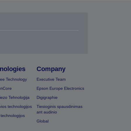
nologies
Company
ee Technology
Executive Team
onCore
Epson Europe Electronics
iezo Tehnoloģija
Digigraphie
vios technologijos
Tiesioginis spausdinimas
ant audinio
 technologijos
Global