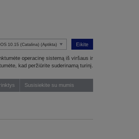
Eikite
nktumėte operacinę sistemą iš viršaus ir
intumėte, kad peržiūrite suderinamą turinį.
rinktys
Susisiekite su mumis