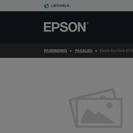
Skip
LIETUVIŲ K.
to
main
content
PAGRINDINIS
PAGALBA
Epson EcoTank ET-