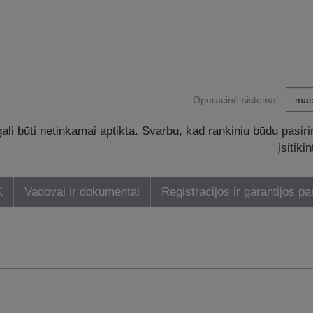
Operacinė sistema:
li būti netinkamai aptikta. Svarbu, kad rankiniu būdu pasiri
įsitik
K
Vadovai ir dokumentai
Registracijos ir garantijos pa