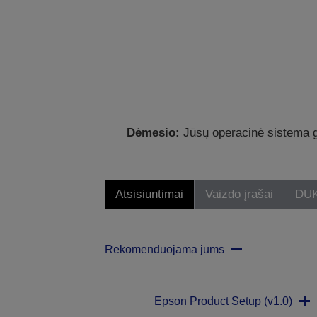
Dėmesio:
Jūsų operacinė sistema ga
Atsisiuntimai
Vaizdo įrašai
DU
Rekomenduojama jums
Epson Product Setup (v1.0)