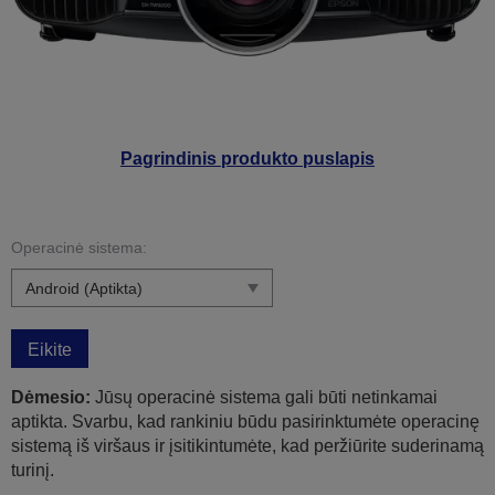
Pagrindinis produkto puslapis
Operacinė sistema:
Eikite
Dėmesio:
Jūsų operacinė sistema gali būti netinkamai
aptikta. Svarbu, kad rankiniu būdu pasirinktumėte operacinę
sistemą iš viršaus ir įsitikintumėte, kad peržiūrite suderinamą
turinį.