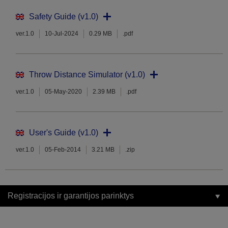
Safety Guide (v1.0)
ver.1.0
10-Jul-2024
0.29 MB
.pdf
Throw Distance Simulator (v1.0)
ver.1.0
05-May-2020
2.39 MB
.pdf
User's Guide (v1.0)
ver.1.0
05-Feb-2014
3.21 MB
.zip
Registracijos ir garantijos parinktys