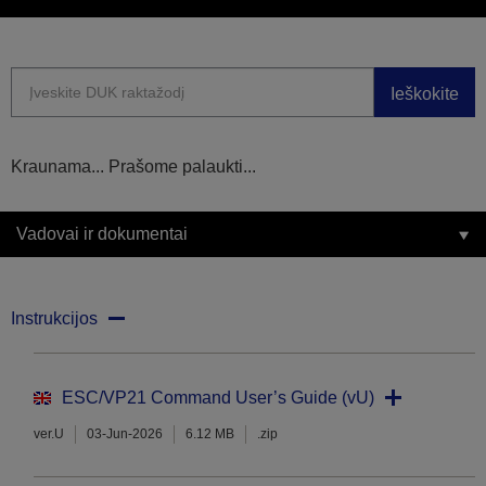
Ieškokite
Kraunama... Prašome palaukti...
Vadovai ir dokumentai
Instrukcijos
ESC/VP21 Command User’s Guide (vU)
ver.U
03-Jun-2026
6.12 MB
.zip