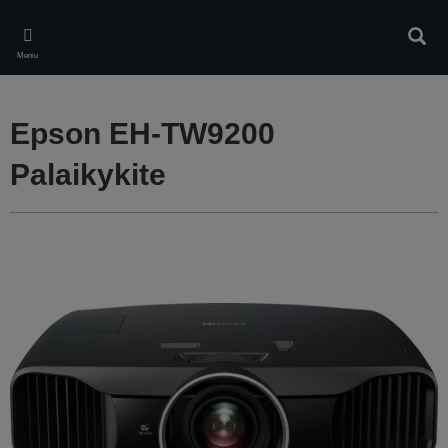
Skip
to
Ieškot
main
Meniu
content
Epson EH-TW9200
Palaikykite