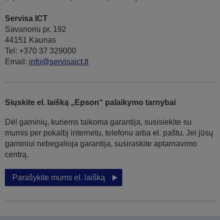
Servisa ICT
Savanoriu pr. 192
44151 Kaunas
Tel: +370 37 329000
Email:
info@servisaict.lt
Siųskite el. laišką „Epson“ palaikymo tarnybai
Dėl gaminių, kuriems taikoma garantija, susisiekite su
mumis per pokalbį internetu, telefonu arba el. paštu. Jei jūsų
gaminiui nebegalioja garantija, susiraskite aptarnavimo
centrą.
Parašykite mums el. laišką