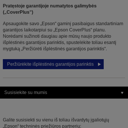
Pratęstoje garantijoje numatytos galimybės
(„CoverPlus“)
Apsaugokite savo „Epson“ gaminį pasibaigus standartiniam
garantijos laikotarpiui su „Epson CoverPlus“ planu.
Norėdami sužinoti daugiau apie mūsų naujo produkto
išplėstinės garantijos parinktis, spustelėkite toliau esantį
mygtuką „Peržiūrėti išplėstinės garantijos parinktis“.
Peržiūrėkite išplėstinės garantijos parinktis
Susisiekite su mumis
Galite susisiekti su vienu iš toliau išvardytų įgaliotųjų
„Epson“ techninės priežiūros partnerių: