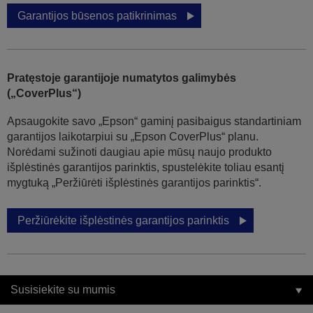
Garantijos būsenos patikrinimas
Pratęstoje garantijoje numatytos galimybės
(„CoverPlus“)
Apsaugokite savo „Epson“ gaminį pasibaigus standartiniam
garantijos laikotarpiui su „Epson CoverPlus“ planu.
Norėdami sužinoti daugiau apie mūsų naujo produkto
išplėstinės garantijos parinktis, spustelėkite toliau esantį
mygtuką „Peržiūrėti išplėstinės garantijos parinktis“.
Peržiūrėkite išplėstinės garantijos parinktis
Susisiekite su mumis