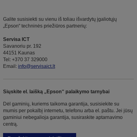
Galite susisiekti su vienu iš toliau išvardytų įgaliotųjų
„Epson“ techninės priežiūros partnerių:
Servisa ICT
Savanoriu pr. 192
44151 Kaunas
Tel: +370 37 329000
Email:
info@servisaict.lt
Siųskite el. laišką „Epson“ palaikymo tarnybai
Dėl gaminių, kuriems taikoma garantija, susisiekite su
mumis per pokalbį internetu, telefonu arba el. paštu. Jei jūsų
gaminiui nebegalioja garantija, susiraskite aptarnavimo
centrą.