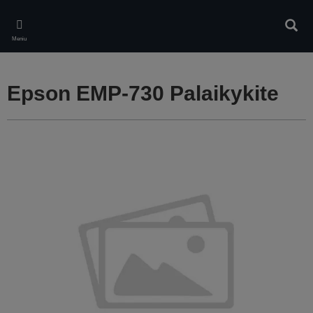
Skip
to
Ieškot
main
Meniu
content
Epson EMP-730 Palaikykite