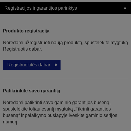
Registracijos ir garantijos parinktys
Produkto registracija
Norėdami užregistruoti naują produktą, spustelėkite mygtuką
Registruotis dabar.
Registruokitės dabar
Patikrinkite savo garantiją
Norėdami patikrinti savo gaminio garantijos būseną,
spustelėkite toliau esantį mygtuką „Tikrinti garantijos
būseną“ ir palaikymo puslapyje įveskite gaminio serijos
numerį.