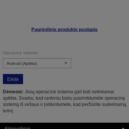
Pagrindinis produkto puslapis
Operacinė sistema:
Eikite
Dėmesio:
Jūsų operacinė sistema gali būti netinkamai
aptikta. Svarbu, kad rankiniu būdu pasirinktumėte operacinę
sistemą iš viršaus ir įsitikintumėte, kad peržiūrite suderinamą
turinį.
Atsisiuntimai