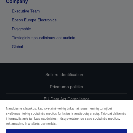
Company
Executive Team
Epson Europe Electronics
Digigraphie
Tiesioginis spausdinimas ant audinio
Global
Sellers Identification
Privatumo politika
EU Data Act Compliance
Naudojame slapukus, kad svetainė veiktų tinkamai, suasmenintų turinį bei
Susisiekite su mumis dėl savo duomenų
skelbimus, teiktų socialinės medijos funkcijas ir analizuotų srautą. Taip pat dalijamės
informacija apie tai, kaip naudojatės mūsų svetaine, su savo socialinės medijos,
Cookie Information
reklamavimo ir analizės partneriais.