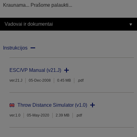
Kraunama... Prašome palaukti...
Vadovai ir dokumentai
Instrukcijos
ESC/VP Manual (v21.J)
ver.21.J
05-Dec-2008
0.45 MB
.pdf
Throw Distance Simulator (v1.0)
ver.1.0
05-May-2020
2.39 MB
.pdf