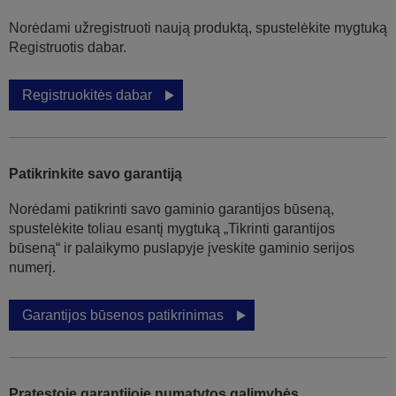
Norėdami užregistruoti naują produktą, spustelėkite mygtuką
Registruotis dabar.
Registruokitės dabar
Patikrinkite savo garantiją
Norėdami patikrinti savo gaminio garantijos būseną,
spustelėkite toliau esantį mygtuką „Tikrinti garantijos
būseną“ ir palaikymo puslapyje įveskite gaminio serijos
numerį.
Garantijos būsenos patikrinimas
Pratęstoje garantijoje numatytos galimybės