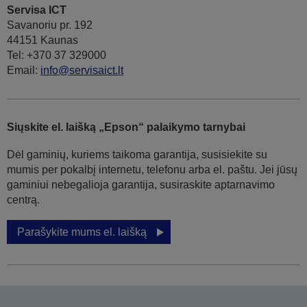
Servisa ICT
Savanoriu pr. 192
44151 Kaunas
Tel: +370 37 329000
Email:
info@servisaict.lt
Siųskite el. laišką „Epson“ palaikymo tarnybai
Dėl gaminių, kuriems taikoma garantija, susisiekite su
mumis per pokalbį internetu, telefonu arba el. paštu. Jei jūsų
gaminiui nebegalioja garantija, susiraskite aptarnavimo
centrą.
Parašykite mums el. laišką