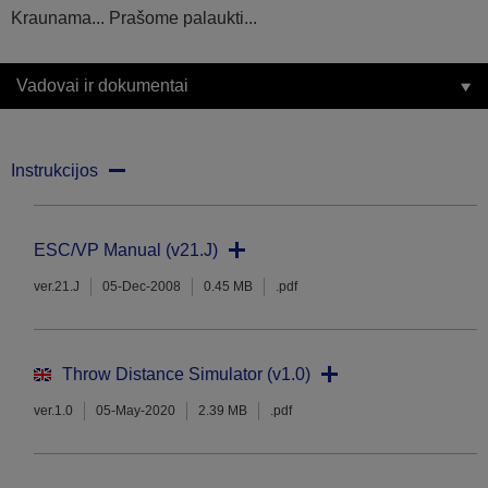
Kraunama... Prašome palaukti...
Vadovai ir dokumentai
Instrukcijos
ESC/VP Manual (v21.J)
ver.21.J
05-Dec-2008
0.45 MB
.pdf
Throw Distance Simulator (v1.0)
ver.1.0
05-May-2020
2.39 MB
.pdf