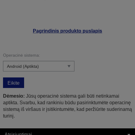
Pagrindinis produkto puslapis
Operacinė sistema:
Eikite
Dėmesio:
Jūsų operacinė sistema gali būti netinkamai
aptikta. Svarbu, kad rankiniu būdu pasirinktumėte operacinę
sistemą iš viršaus ir įsitikintumėte, kad peržiūrite suderinamą
turinį.
Atsisiuntimai