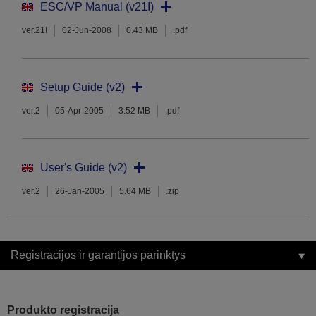
ESC/VP Manual (v21I)
ver.21I
02-Jun-2008
0.43 MB
.pdf
Setup Guide (v2)
ver.2
05-Apr-2005
3.52 MB
.pdf
User's Guide (v2)
ver.2
26-Jan-2005
5.64 MB
.zip
Registracijos ir garantijos parinktys
Produkto registracija