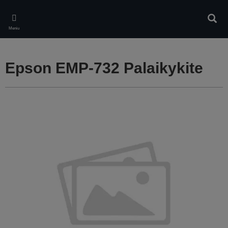
Skip
to
Ieškot
main
Meniu
content
Epson EMP-732 Palaikykite