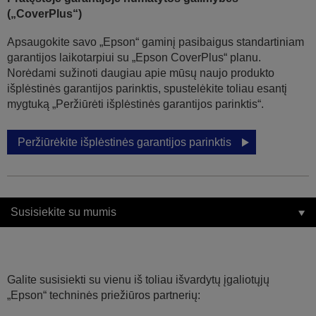
(„CoverPlus“)
Apsaugokite savo „Epson“ gaminį pasibaigus standartiniam
garantijos laikotarpiui su „Epson CoverPlus“ planu.
Norėdami sužinoti daugiau apie mūsų naujo produkto
išplėstinės garantijos parinktis, spustelėkite toliau esantį
mygtuką „Peržiūrėti išplėstinės garantijos parinktis“.
Peržiūrėkite išplėstinės garantijos parinktis
Susisiekite su mumis
Galite susisiekti su vienu iš toliau išvardytų įgaliotųjų
„Epson“ techninės priežiūros partnerių: