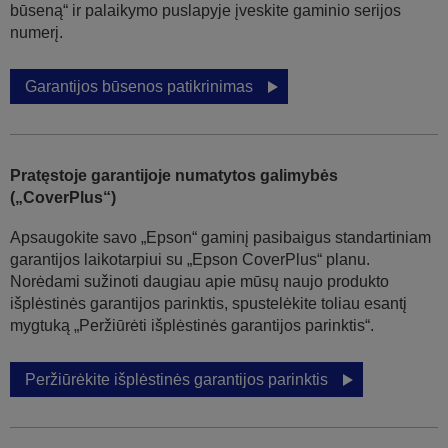
būseną“ ir palaikymo puslapyje įveskite gaminio serijos
numerį.
Garantijos būsenos patikrinimas
Pratęstoje garantijoje numatytos galimybės
(„CoverPlus“)
Apsaugokite savo „Epson“ gaminį pasibaigus standartiniam
garantijos laikotarpiui su „Epson CoverPlus“ planu.
Norėdami sužinoti daugiau apie mūsų naujo produkto
išplėstinės garantijos parinktis, spustelėkite toliau esantį
mygtuką „Peržiūrėti išplėstinės garantijos parinktis“.
Peržiūrėkite išplėstinės garantijos parinktis