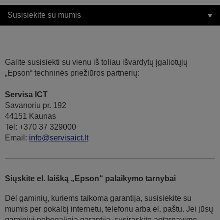
Susisiekite su mumis
Galite susisiekti su vienu iš toliau išvardytų įgaliotųjų
„Epson“ techninės priežiūros partnerių:
Servisa ICT
Savanoriu pr. 192
44151 Kaunas
Tel: +370 37 329000
Email:
info@servisaict.lt
Siųskite el. laišką „Epson“ palaikymo tarnybai
Dėl gaminių, kuriems taikoma garantija, susisiekite su
mumis per pokalbį internetu, telefonu arba el. paštu. Jei jūsų
gaminiui nebegalioja garantija, susiraskite aptarnavimo