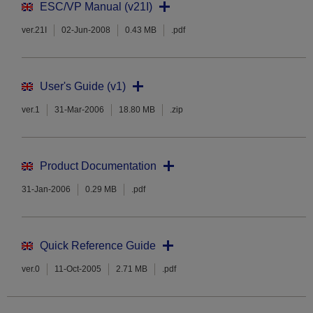
ESC/VP Manual (v21I)
ver.21I
02-Jun-2008
0.43 MB
.pdf
User's Guide (v1)
ver.1
31-Mar-2006
18.80 MB
.zip
Product Documentation
31-Jan-2006
0.29 MB
.pdf
Quick Reference Guide
ver.0
11-Oct-2005
2.71 MB
.pdf