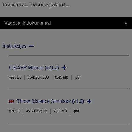
Kraunama... Prašome palaukti...
Vadovai ir dokumentai
Instrukcijos
ESC/VP Manual (v21.J)
ver.21.J
05-Dec-2008
0.45 MB
.pdf
Throw Distance Simulator (v1.0)
ver.1.0
05-May-2020
2.39 MB
.pdf