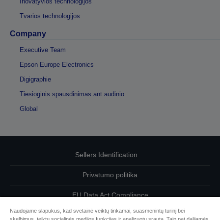
Inovatyvios technologijos
Tvarios technologijos
Company
Executive Team
Epson Europe Electronics
Digigraphie
Tiesioginis spausdinimas ant audinio
Global
Sellers Identification
Privatumo politika
EU Data Act Compliance
Naudojame slapukus, kad svetainė veiktų tinkamai, suasmenintų turinį bei
Susisiekite su mumis dėl savo duomenų
skelbimus, teiktų socialinės medijos funkcijas ir analizuotų srautą. Taip pat dalijamės