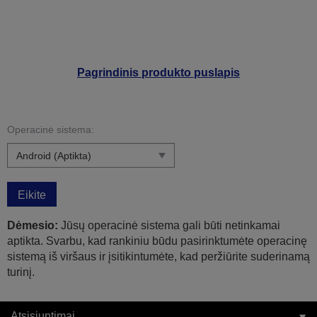
Pagrindinis produkto puslapis
Operacinė sistema:
Eikite
Dėmesio:
Jūsų operacinė sistema gali būti netinkamai
aptikta. Svarbu, kad rankiniu būdu pasirinktumėte operacinę
sistemą iš viršaus ir įsitikintumėte, kad peržiūrite suderinamą
turinį.
Atsisiuntimai