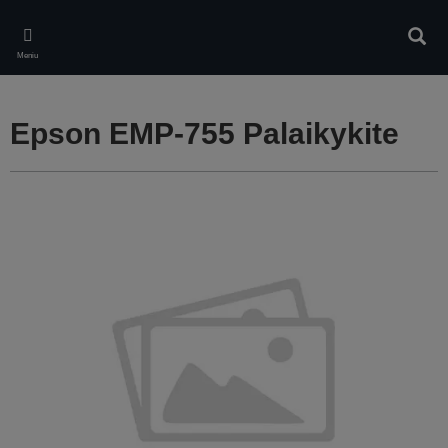
Skip
to
Ieškot
main
Meniu
content
Epson EMP-755 Palaikykite