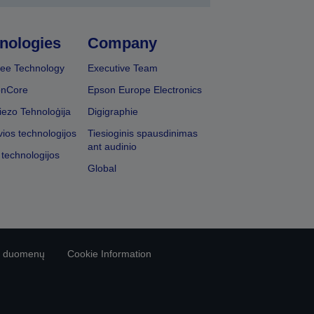
nologies
Company
ee Technology
Executive Team
onCore
Epson Europe Electronics
iezo Tehnoloģija
Digigraphie
vios technologijos
Tiesioginis spausdinimas
ant audinio
 technologijos
Global
vo duomenų
Cookie Information