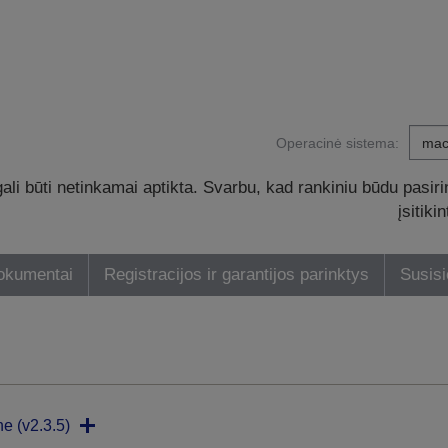
Operacinė sistema:
li būti netinkamai aptikta. Svarbu, kad rankiniu būdu pasiri
įsitik
dokumentai
Registracijos ir garantijos parinktys
Susisi
ne (v2.3.5)