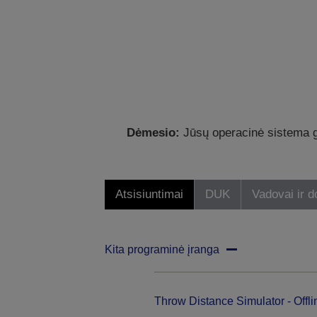
Dėmesio:
Jūsų operacinė sistema ga
Atsisiuntimai
DUK
Vadovai ir 
Kita programinė įranga
Throw Distance Simulator - Offli