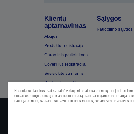
Klientų
Sąlygos
aptarnavimas
Naudojimo sąlygos
Akcijos
Produkto registracija
Garantinis patikrinimas
CoverPlus registracija
Susisiekite su mumis
Pardavėjų paieška
Naudojame slapukus, kad svetainė veiktų tinkamai, suasmenintų turinį bei skelbimu
socialinės medijos funkcijas ir analizuotų srautą. Taip pat dalijamės informacija apie 
naudojatės mūsų svetaine, su savo socialinės medijos, reklamavimo ir analizės par
Sellers Identification
Privatumo p