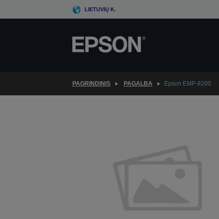
Skip
LIETUVIŲ K.
to
main
content
PAGRINDINIS
PAGALBA
Epson EMP-8200