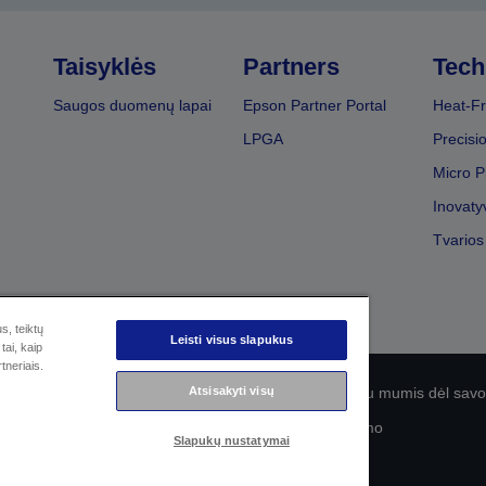
Taisyklės
Partners
Tech
Saugos duomenų lapai
Epson Partner Portal
Heat-Fr
LPGA
Precisi
Micro P
Inovaty
Tvarios
s, teiktų
Leisti visus slapukus
tai, kaip
tneriais.
Atsisakyti visų
olitika
EU Data Act Compliance
Susisiekite su mumis dėl sa
„Epson“ įsipareigojimas dėl prieinamumo
Slapukų nustatymai
© „Seiko Epson“, 2026 m.