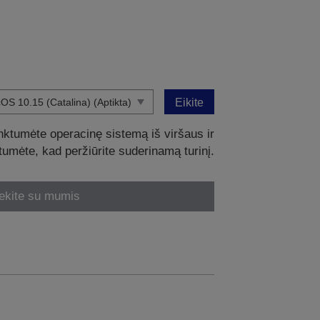
Eikite
nktumėte operacinę sistemą iš viršaus ir
intumėte, kad peržiūrite suderinamą turinį.
ekite su mumis