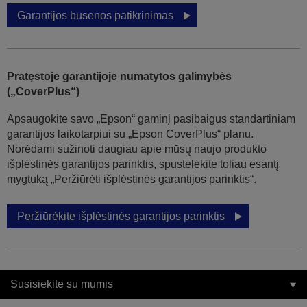
Garantijos būsenos patikrinimas
Pratęstoje garantijoje numatytos galimybės
(„CoverPlus“)
Apsaugokite savo „Epson“ gaminį pasibaigus standartiniam
garantijos laikotarpiui su „Epson CoverPlus“ planu.
Norėdami sužinoti daugiau apie mūsų naujo produkto
išplėstinės garantijos parinktis, spustelėkite toliau esantį
mygtuką „Peržiūrėti išplėstinės garantijos parinktis“.
Peržiūrėkite išplėstinės garantijos parinktis
Susisiekite su mumis