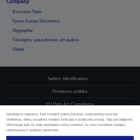
Company
Executive Team
Epson Europe Electronics
Digigraphie
Tiesioginis spausdinimas ant audinio
Global
Sellers Identification
Privatumo politika
EU Data Act Compliance
Naudojame slapukus, kad svetainė veiktų tinkamai, suasmenintų turinį bei
Susisiekite su mumis dėl savo duomenų
skelbimus, teiktų socialinės medijos funkcijas ir analizuotų srautą. Taip pat dalijamės
informacija apie tai, kaip naudojatės mūsų svetaine, su savo socialinės medijos,
Cookie Information
reklamavimo ir analizės partneriais.