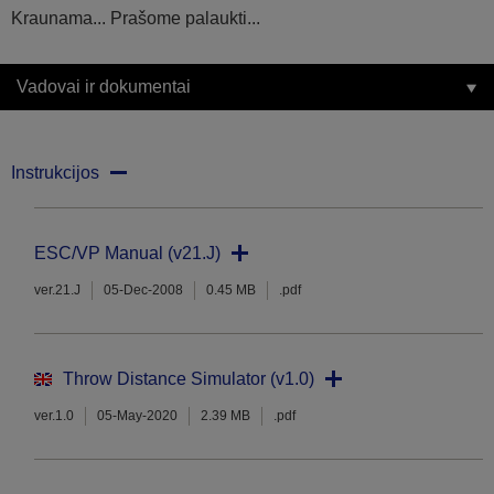
Kraunama... Prašome palaukti...
Vadovai ir dokumentai
Instrukcijos
ESC/VP Manual (v21.J)
ver.21.J
05-Dec-2008
0.45 MB
.pdf
Throw Distance Simulator (v1.0)
ver.1.0
05-May-2020
2.39 MB
.pdf