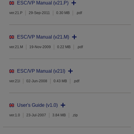
ESC/VP Manual (v21.P)
ver.21.P
29-Sep-2011
0.30 MB
.pdf
ESC/VP Manual (v21.M)
ver.21.M
19-Nov-2009
0.22 MB
.pdf
ESC/VP Manual (v21I)
ver.21I
02-Jun-2008
0.43 MB
.pdf
User's Guide (v1.0)
ver.1.0
23-Jul-2007
3.84 MB
.zip