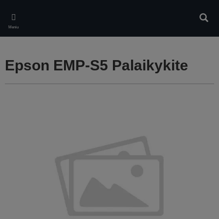
Skip
to
Ieškot
main
Meniu
content
Epson EMP-S5 Palaikykite