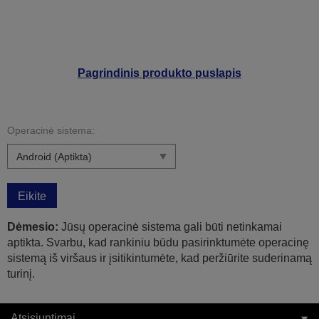
Pagrindinis produkto puslapis
Operacinė sistema:
Eikite
Dėmesio:
Jūsų operacinė sistema gali būti netinkamai
aptikta. Svarbu, kad rankiniu būdu pasirinktumėte operacinę
sistemą iš viršaus ir įsitikintumėte, kad peržiūrite suderinamą
turinį.
Atsisiuntimai