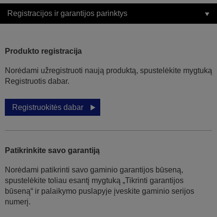
Registracijos ir garantijos parinktys
Produkto registracija
Norėdami užregistruoti naują produktą, spustelėkite mygtuką
Registruotis dabar.
Registruokitės dabar
Patikrinkite savo garantiją
Norėdami patikrinti savo gaminio garantijos būseną,
spustelėkite toliau esantį mygtuką „Tikrinti garantijos
būseną“ ir palaikymo puslapyje įveskite gaminio serijos
numerį.