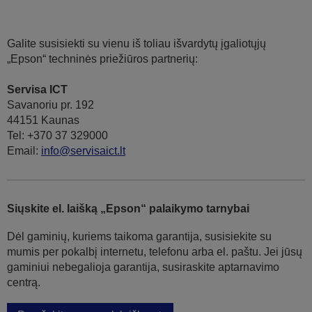
Galite susisiekti su vienu iš toliau išvardytų įgaliotųjų
„Epson“ techninės priežiūros partnerių:
Servisa ICT
Savanoriu pr. 192
44151 Kaunas
Tel: +370 37 329000
Email:
info@servisaict.lt
Siųskite el. laišką „Epson“ palaikymo tarnybai
Dėl gaminių, kuriems taikoma garantija, susisiekite su
mumis per pokalbį internetu, telefonu arba el. paštu. Jei jūsų
gaminiui nebegalioja garantija, susiraskite aptarnavimo
centrą.