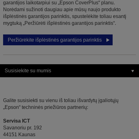
garantijos laikotarpiui su „Epson CoverPlus“ planu.
Norėdami sužinoti daugiau apie mūsų naujo produkto
išplėstinės garantijos parinktis, spustelėkite toliau esantį
mygtuką „Peržiūrėti išplėstinės garantijos parinktis“.
Peržiūrėkite išplėstinės garantijos parinktis
Susisiekite su mumis
Galite susisiekti su vienu iš toliau išvardytų įgaliotųjų
„Epson“ techninės priežiūros partnerių:
Servisa ICT
Savanoriu pr. 192
44151 Kaunas