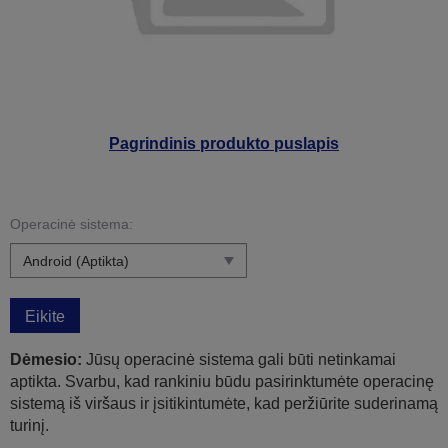
Pagrindinis produkto puslapis
Operacinė sistema:
Eikite
Dėmesio:
Jūsų operacinė sistema gali būti netinkamai
aptikta. Svarbu, kad rankiniu būdu pasirinktumėte operacinę
sistemą iš viršaus ir įsitikintumėte, kad peržiūrite suderinamą
turinį.