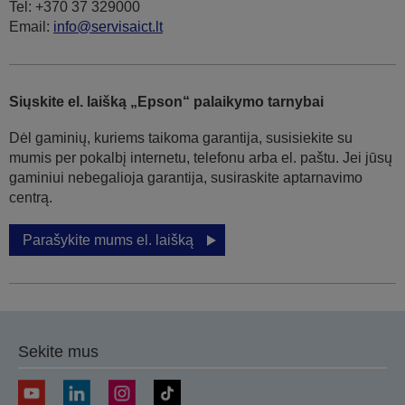
Tel: +370 37 329000
Email:
info@servisaict.lt
Siųskite el. laišką „Epson“ palaikymo tarnybai
Dėl gaminių, kuriems taikoma garantija, susisiekite su
mumis per pokalbį internetu, telefonu arba el. paštu. Jei jūsų
gaminiui nebegalioja garantija, susiraskite aptarnavimo
centrą.
Parašykite mums el. laišką
Sekite mus