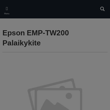
Skip
to
Ieškot
main
Meniu
content
Epson EMP-TW200
Palaikykite