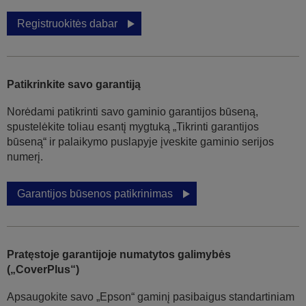
Registruokitės dabar
Patikrinkite savo garantiją
Norėdami patikrinti savo gaminio garantijos būseną,
spustelėkite toliau esantį mygtuką „Tikrinti garantijos
būseną“ ir palaikymo puslapyje įveskite gaminio serijos
numerį.
Garantijos būsenos patikrinimas
Pratęstoje garantijoje numatytos galimybės
(„CoverPlus“)
Apsaugokite savo „Epson“ gaminį pasibaigus standartiniam