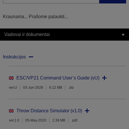
Kraunama... Prašome palaukti...
Vadovai ir dokumentai
Instrukcijos
ESC/VP21 Command User’s Guide (vU)
ver.U
03-Jun-2026
6.12 MB
.zip
Throw Distance Simulator (v1.0)
ver.1.0
05-May-2020
2.39 MB
.pdf