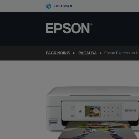
Skip
LIETUVIŲ K.
to
main
content
PAGRINDINIS
PAGALBA
Epson Expression 