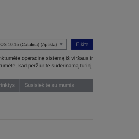
Eikite
nktumėte operacinę sistemą iš viršaus ir
intumėte, kad peržiūrite suderinamą turinį.
rinktys
Susisiekite su mumis