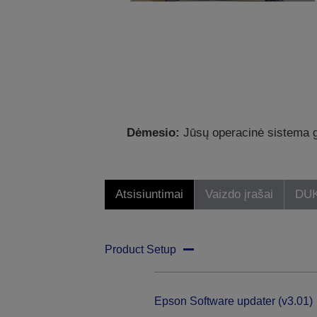
Dėmesio:
Jūsų operacinė sistema ga
Atsisiuntimai
Vaizdo įrašai
DU
Product Setup
Epson Software updater (v3.01)