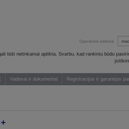
Operacinė sistema:
li būti netinkamai aptikta. Svarbu, kad rankiniu būdu pasiri
įsitik
K
Vadovai ir dokumentai
Registracijos ir garantijos pa