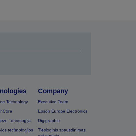
nologies
Company
ee Technology
Executive Team
onCore
Epson Europe Electronics
iezo Tehnoloģija
Digigraphie
vios technologijos
Tiesioginis spausdinimas
ant audinio