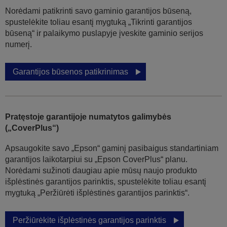
Norėdami patikrinti savo gaminio garantijos būseną,
spustelėkite toliau esantį mygtuką „Tikrinti garantijos
būseną“ ir palaikymo puslapyje įveskite gaminio serijos
numerį.
Garantijos būsenos patikrinimas
Pratęstoje garantijoje numatytos galimybės
(„CoverPlus“)
Apsaugokite savo „Epson“ gaminį pasibaigus standartiniam
garantijos laikotarpiui su „Epson CoverPlus“ planu.
Norėdami sužinoti daugiau apie mūsų naujo produkto
išplėstinės garantijos parinktis, spustelėkite toliau esantį
mygtuką „Peržiūrėti išplėstinės garantijos parinktis“.
Peržiūrėkite išplėstinės garantijos parinktis