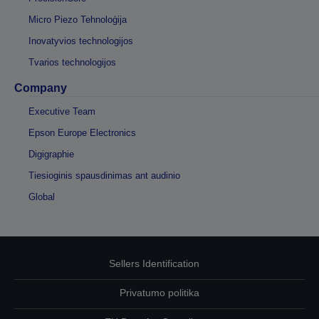
Micro Piezo Tehnoloģija
Inovatyvios technologijos
Tvarios technologijos
Company
Executive Team
Epson Europe Electronics
Digigraphie
Tiesioginis spausdinimas ant audinio
Global
Sellers Identification
Privatumo politika