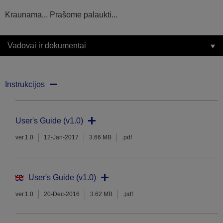
Kraunama... Prašome palaukti...
Vadovai ir dokumentai
Instrukcijos
User's Guide (v1.0)
ver.1.0
12-Jan-2017
3.66 MB
.pdf
User's Guide (v1.0)
ver.1.0
20-Dec-2016
3.62 MB
.pdf