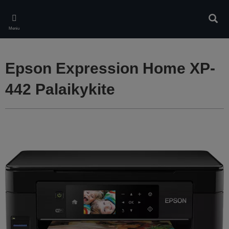
Skip
to
Ieškot
main
Meniu
content
Epson Expression Home XP-
442 Palaikykite