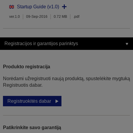
Startup Guide (v1.0)
ver.1.0
09-Sep-2016
0.72 MB
.pdf
Registracijos ir garantijos parinktys
Produkto registracija
Norėdami užregistruoti naują produktą, spustelėkite mygtuką
Registruotis dabar.
Registruokitės dabar
Patikrinkite savo garantiją