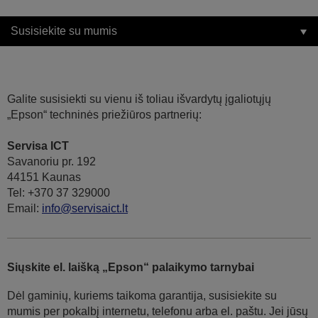
Susisiekite su mumis
Galite susisiekti su vienu iš toliau išvardytų įgaliotųjų
„Epson“ techninės priežiūros partnerių:
Servisa ICT
Savanoriu pr. 192
44151 Kaunas
Tel: +370 37 329000
Email:
info@servisaict.lt
Siųskite el. laišką „Epson“ palaikymo tarnybai
Dėl gaminių, kuriems taikoma garantija, susisiekite su
mumis per pokalbį internetu, telefonu arba el. paštu. Jei jūsų