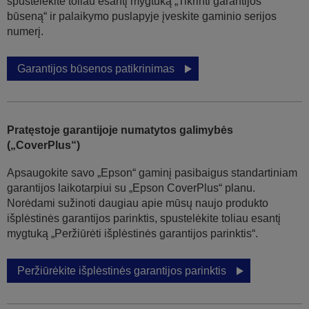
spustelėkite toliau esantį mygtuką „Tikrinti garantijos
būseną“ ir palaikymo puslapyje įveskite gaminio serijos
numerį.
Garantijos būsenos patikrinimas
Pratęstoje garantijoje numatytos galimybės
(„CoverPlus“)
Apsaugokite savo „Epson“ gaminį pasibaigus standartiniam
garantijos laikotarpiui su „Epson CoverPlus“ planu.
Norėdami sužinoti daugiau apie mūsų naujo produkto
išplėstinės garantijos parinktis, spustelėkite toliau esantį
mygtuką „Peržiūrėti išplėstinės garantijos parinktis“.
Peržiūrėkite išplėstinės garantijos parinktis