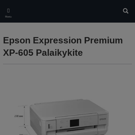
Skip
to
Ieškot
main
Meniu
content
Epson Expression Premium
XP-605 Palaikykite