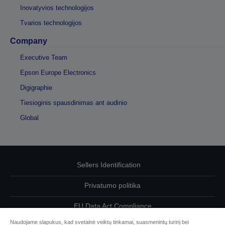
Inovatyvios technologijos
Tvarios technologijos
Company
Executive Team
Epson Europe Electronics
Digigraphie
Tiesioginis spausdinimas ant audinio
Global
Sellers Identification
Privatumo politika
EU Data Act Compliance
Naudojame slapukus, kad svetainė veiktų tinkamai, suasmenintų turinį bei