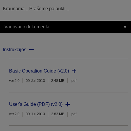
Kraunama... Prašome palaukti...
Vadovai ir dokumentai
Instrukcijos
Basic Operation Guide (v2.0)
ver.2.0
09-Jul-2013
2.48 MB
.pdf
User's Guide (PDF) (v2.0)
ver.2.0
09-Jul-2013
2.83 MB
.pdf