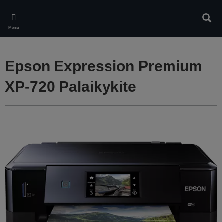
Skip
to
Ieškot
main
Meniu
content
Epson Expression Premium
XP-720 Palaikykite