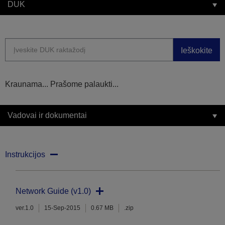
DUK
Ieškokite
Kraunama... Prašome palaukti...
Vadovai ir dokumentai
Instrukcijos
Network Guide (v1.0)
ver.1.0
15-Sep-2015
0.67 MB
.zip