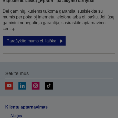
Siųskite el. laišką „Epson“ palaikymo tarnybai
Dėl gaminių, kuriems taikoma garantija, susisiekite su
mumis per pokalbį internetu, telefonu arba el. paštu. Jei jūsų
gaminiui nebegalioja garantija, susiraskite aptarnavimo
centrą.
Parašykite mums el. laišką
Sekite mus
Klientų aptarnavimas
Akcijos