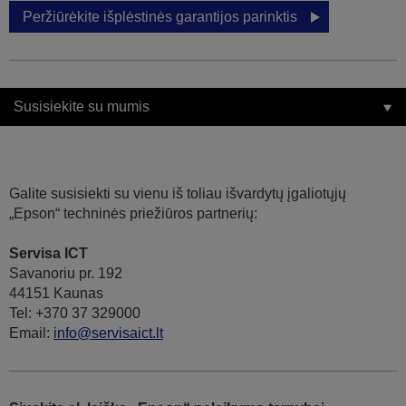
Peržiūrėkite išplėstinės garantijos parinktis
Susisiekite su mumis
Galite susisiekti su vienu iš toliau išvardytų įgaliotųjų
„Epson“ techninės priežiūros partnerių:
Servisa ICT
Savanoriu pr. 192
44151 Kaunas
Tel: +370 37 329000
Email:
info@servisaict.lt