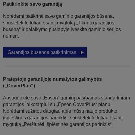
Patikrinkite savo garantiją
Norėdami patikrinti savo gaminio garantijos būseną,
spustelėkite toliau esantį mygtuką „Tikrinti garantijos
būseną“ ir palaikymo puslapyje įveskite gaminio serijos
numerį.
Garantijos būsenos patikrinimas
Pratęstoje garantijoje numatytos galimybės
(„CoverPlus“)
Apsaugokite savo „Epson“ gaminį pasibaigus standartiniam
garantijos laikotarpiui su „Epson CoverPlus“ planu.
Norėdami sužinoti daugiau apie mūsų naujo produkto
išplėstinės garantijos parinktis, spustelėkite toliau esantį
mygtuką „Peržiūrėti išplėstinės garantijos parinktis“.