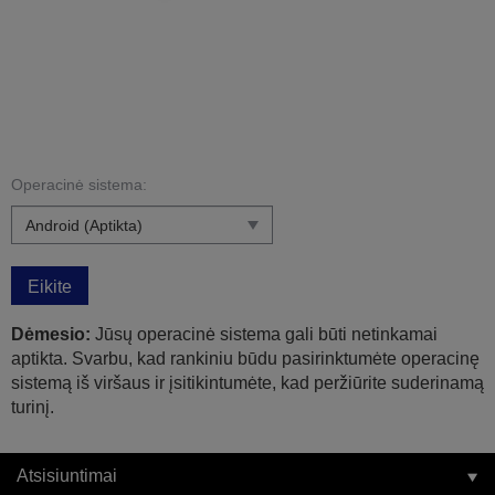
Operacinė sistema:
Eikite
Dėmesio:
Jūsų operacinė sistema gali būti netinkamai
aptikta. Svarbu, kad rankiniu būdu pasirinktumėte operacinę
sistemą iš viršaus ir įsitikintumėte, kad peržiūrite suderinamą
turinį.
Atsisiuntimai