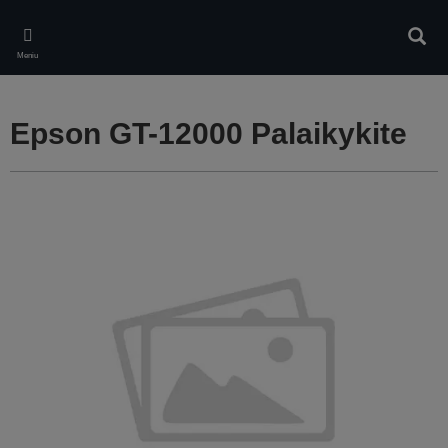
Skip
to
Ieškot
main
Meniu
content
Epson GT-12000 Palaikykite