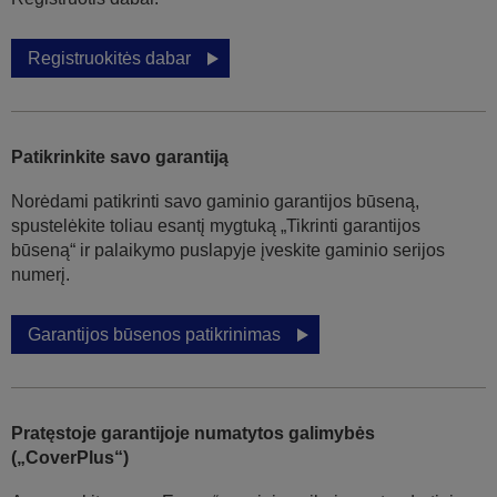
Registruokitės dabar
Patikrinkite savo garantiją
Norėdami patikrinti savo gaminio garantijos būseną,
spustelėkite toliau esantį mygtuką „Tikrinti garantijos
būseną“ ir palaikymo puslapyje įveskite gaminio serijos
numerį.
Garantijos būsenos patikrinimas
Pratęstoje garantijoje numatytos galimybės
(„CoverPlus“)