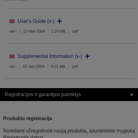
User's Guide (v-)
ver.-
12-Mar-2004
1.29 MB
.pdf
Supplemental Information (v-)
ver.-
01-Jan-2004
0.01 MB
.pdf
Registracijos ir garantijos parinktys
Produkto registracija
Norėdami užregistruoti naują produktą, spustelėkite mygtuką
Registruotis dabar.