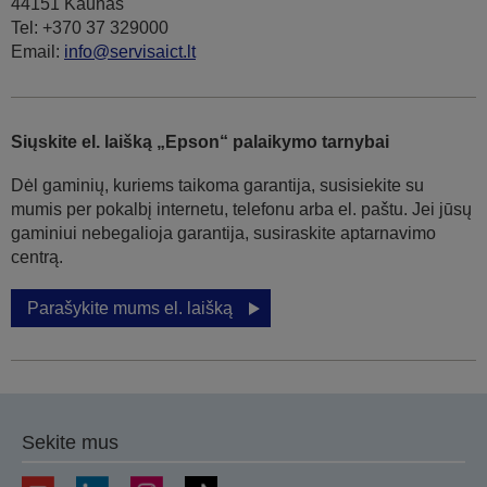
44151 Kaunas
Tel: +370 37 329000
Email:
info@servisaict.lt
Siųskite el. laišką „Epson“ palaikymo tarnybai
Dėl gaminių, kuriems taikoma garantija, susisiekite su
mumis per pokalbį internetu, telefonu arba el. paštu. Jei jūsų
gaminiui nebegalioja garantija, susiraskite aptarnavimo
centrą.
Parašykite mums el. laišką
Sekite mus