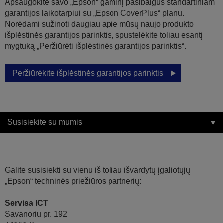
Apsaugokite savo „Epson“ gaminį pasibaigus standartiniam
garantijos laikotarpiui su „Epson CoverPlus“ planu.
Norėdami sužinoti daugiau apie mūsų naujo produkto
išplėstinės garantijos parinktis, spustelėkite toliau esantį
mygtuką „Peržiūrėti išplėstinės garantijos parinktis“.
Peržiūrėkite išplėstinės garantijos parinktis
Susisiekite su mumis
Galite susisiekti su vienu iš toliau išvardytų įgaliotųjų
„Epson“ techninės priežiūros partnerių:
Servisa ICT
Savanoriu pr. 192