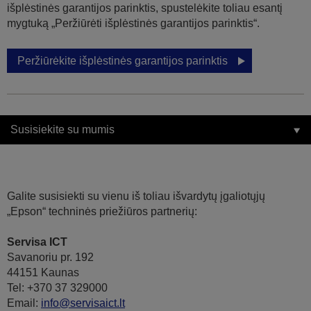
išplėstinės garantijos parinktis, spustelėkite toliau esantį
mygtuką „Peržiūrėti išplėstinės garantijos parinktis“.
Peržiūrėkite išplėstinės garantijos parinktis
Susisiekite su mumis
Galite susisiekti su vienu iš toliau išvardytų įgaliotųjų
„Epson“ techninės priežiūros partnerių:
Servisa ICT
Savanoriu pr. 192
44151 Kaunas
Tel: +370 37 329000
Email:
info@servisaict.lt