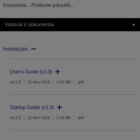
Kraunama... Prašome palaukti...
Vadovai ir dokumentai
Instrukcijos
User's Guide (v1.0)
ver.1.0
21-Nov-2016
3.53 MB
.pdf
Startup Guide (v1.0)
ver.1.0
21-Nov-2016
1.18 MB
.pdf