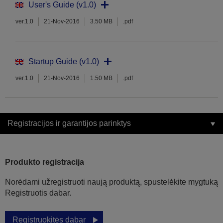
User's Guide (v1.0)
ver.1.0
21-Nov-2016
3.50 MB
.pdf
Startup Guide (v1.0)
ver.1.0
21-Nov-2016
1.50 MB
.pdf
Registracijos ir garantijos parinktys
Produkto registracija
Norėdami užregistruoti naują produktą, spustelėkite mygtuką
Registruotis dabar.
Registruokitės dabar