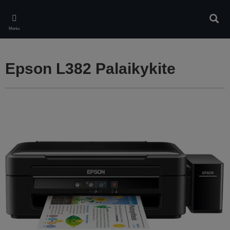
Skip
to
Ieškot
main
Meniu
content
Epson L382 Palaikykite