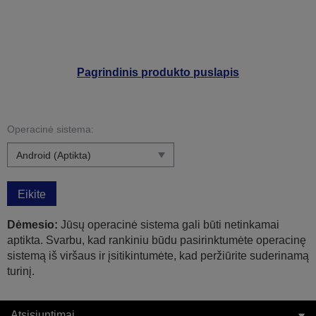
Pagrindinis produkto puslapis
Operacinė sistema:
Eikite
Dėmesio:
Jūsų operacinė sistema gali būti netinkamai
aptikta. Svarbu, kad rankiniu būdu pasirinktumėte operacinę
sistemą iš viršaus ir įsitikintumėte, kad peržiūrite suderinamą
turinį.
Atsisiuntimai