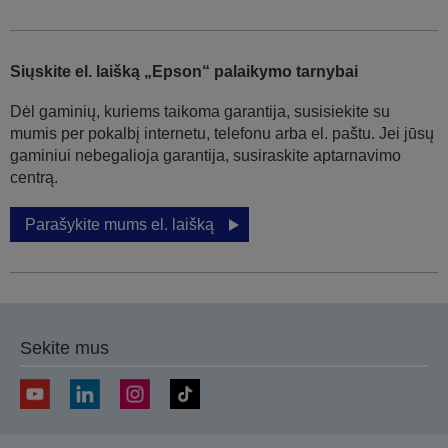
Siųskite el. laišką „Epson“ palaikymo tarnybai
Dėl gaminių, kuriems taikoma garantija, susisiekite su
mumis per pokalbį internetu, telefonu arba el. paštu. Jei jūsų
gaminiui nebegalioja garantija, susiraskite aptarnavimo
centrą.
Parašykite mums el. laišką
Sekite mus