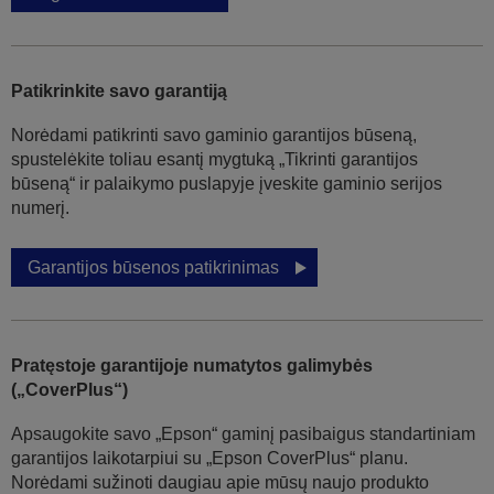
Patikrinkite savo garantiją
Norėdami patikrinti savo gaminio garantijos būseną,
spustelėkite toliau esantį mygtuką „Tikrinti garantijos
būseną“ ir palaikymo puslapyje įveskite gaminio serijos
numerį.
Garantijos būsenos patikrinimas
Pratęstoje garantijoje numatytos galimybės
(„CoverPlus“)
Apsaugokite savo „Epson“ gaminį pasibaigus standartiniam
garantijos laikotarpiui su „Epson CoverPlus“ planu.
Norėdami sužinoti daugiau apie mūsų naujo produkto