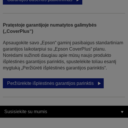
Pratęstoje garantijoje numatytos galimybės
(„CoverPlus“)
Apsaugokite savo „Epson“ gaminį pasibaigus standartiniam
garantijos laikotarpiui su „Epson CoverPlus“ planu.
Norėdami sužinoti daugiau apie mūsų naujo produkto
išplėstinės garantijos parinktis, spustelėkite toliau esantį
mygtuką „Peržiūrėti išplėstinės garantijos parinktis“.
Peržiūrėkite išplėstinės garantijos parinktis
Susisiekite su mumis