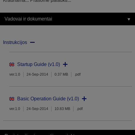
Kraunama... Prašome palaukti...
Vadovai ir dokumentai
Instrukcijos
Startup Guide (v1.0)
ver.1.0
24-Sep-2014
0.37 MB
.pdf
Basic Operation Guide (v1.0)
ver.1.0
24-Sep-2014
10.83 MB
.pdf