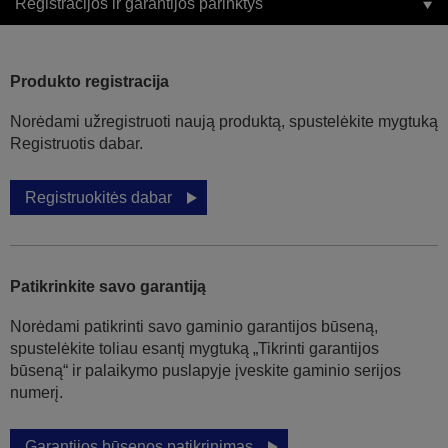
Registracijos ir garantijos parinktys
Produkto registracija
Norėdami užregistruoti naują produktą, spustelėkite mygtuką
Registruotis dabar.
Registruokitės dabar
Patikrinkite savo garantiją
Norėdami patikrinti savo gaminio garantijos būseną,
spustelėkite toliau esantį mygtuką „Tikrinti garantijos
būseną“ ir palaikymo puslapyje įveskite gaminio serijos
numerį.
Garantijos būsenos patikrinimas