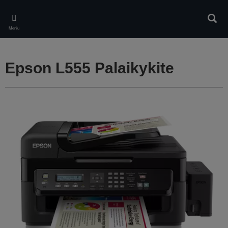
Skip
to
Ieškot
main
Meniu
content
Epson L555 Palaikykite