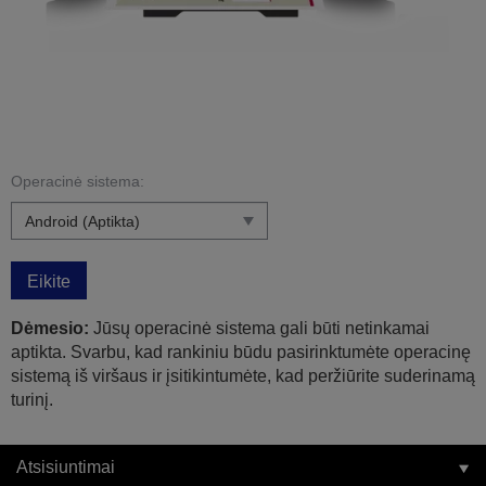
Operacinė sistema:
Eikite
Dėmesio:
Jūsų operacinė sistema gali būti netinkamai
aptikta. Svarbu, kad rankiniu būdu pasirinktumėte operacinę
sistemą iš viršaus ir įsitikintumėte, kad peržiūrite suderinamą
turinį.
Atsisiuntimai