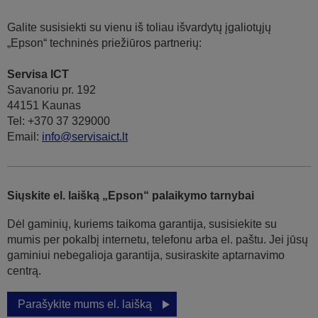
Galite susisiekti su vienu iš toliau išvardytų įgaliotųjų
„Epson“ techninės priežiūros partnerių:
Servisa ICT
Savanoriu pr. 192
44151 Kaunas
Tel: +370 37 329000
Email:
info@servisaict.lt
Siųskite el. laišką „Epson“ palaikymo tarnybai
Dėl gaminių, kuriems taikoma garantija, susisiekite su
mumis per pokalbį internetu, telefonu arba el. paštu. Jei jūsų
gaminiui nebegalioja garantija, susiraskite aptarnavimo
centrą.
Parašykite mums el. laišką