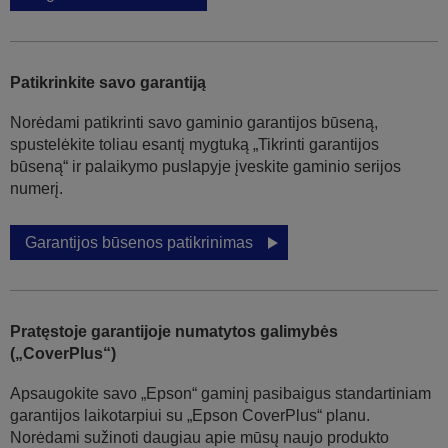
Patikrinkite savo garantiją
Norėdami patikrinti savo gaminio garantijos būseną,
spustelėkite toliau esantį mygtuką „Tikrinti garantijos
būseną“ ir palaikymo puslapyje įveskite gaminio serijos
numerį.
Garantijos būsenos patikrinimas
Pratęstoje garantijoje numatytos galimybės
(„CoverPlus“)
Apsaugokite savo „Epson“ gaminį pasibaigus standartiniam
garantijos laikotarpiui su „Epson CoverPlus“ planu.
Norėdami sužinoti daugiau apie mūsų naujo produkto