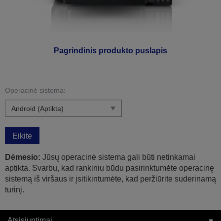
Pagrindinis produkto puslapis
Operacinė sistema:
Eikite
Dėmesio:
Jūsų operacinė sistema gali būti netinkamai
aptikta. Svarbu, kad rankiniu būdu pasirinktumėte operacinę
sistemą iš viršaus ir įsitikintumėte, kad peržiūrite suderinamą
turinį.
Atsisiuntimai