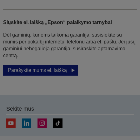
Siųskite el. laišką „Epson“ palaikymo tarnybai
Dėl gaminių, kuriems taikoma garantija, susisiekite su
mumis per pokalbį internetu, telefonu arba el. paštu. Jei jūsų
gaminiui nebegalioja garantija, susiraskite aptarnavimo
centrą.
Parašykite mums el. laišką
Sekite mus