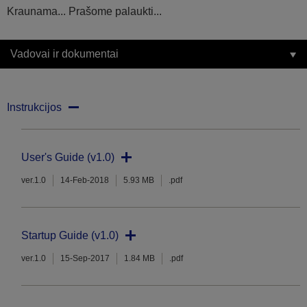
Kraunama... Prašome palaukti...
Vadovai ir dokumentai
Instrukcijos
User's Guide (v1.0)
ver.1.0
14-Feb-2018
5.93 MB
.pdf
Startup Guide (v1.0)
ver.1.0
15-Sep-2017
1.84 MB
.pdf