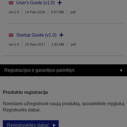
User's Guide (v1.0)
ver.1.0
14-Feb-2018
5.87 MB
.pdf
Startup Guide (v1.0)
ver.1.0
15-Sep-2017
1.82 MB
.pdf
Registracijos ir garantijos parinktys
Produkto registracija
Norėdami užregistruoti naują produktą, spustelėkite mygtuką
Registruotis dabar.
Registruokitės dabar