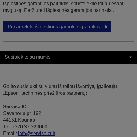
išplėstinės garantijos parinktis, spustelėkite toliau esantį
mygtuką „Peržiūrėti išplėstinės garantijos parinktis“.
Peržiūrėkite išplėstinės garantijos parinktis
Susisiekite su mumis
Galite susisiekti su vienu iš toliau išvardytų įgaliotųjų
„Epson“ techninės priežiūros partnerių:
Servisa ICT
Savanoriu pr. 192
44151 Kaunas
Tel: +370 37 329000
Email:
info@servisaict.lt