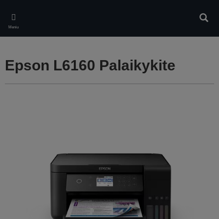
Skip
to
Ieškot
main
Meniu
content
Epson L6160 Palaikykite