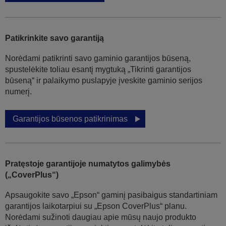
Patikrinkite savo garantiją
Norėdami patikrinti savo gaminio garantijos būseną,
spustelėkite toliau esantį mygtuką „Tikrinti garantijos
būseną“ ir palaikymo puslapyje įveskite gaminio serijos
numerį.
Garantijos būsenos patikrinimas
Pratęstoje garantijoje numatytos galimybės
(„CoverPlus“)
Apsaugokite savo „Epson“ gaminį pasibaigus standartiniam
garantijos laikotarpiui su „Epson CoverPlus“ planu.
Norėdami sužinoti daugiau apie mūsų naujo produkto