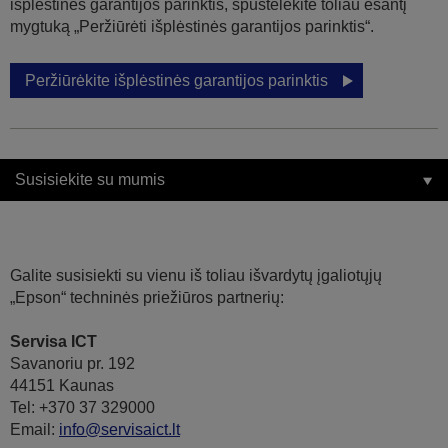
išplėstinės garantijos parinktis, spustelėkite toliau esantį
mygtuką „Peržiūrėti išplėstinės garantijos parinktis“.
Peržiūrėkite išplėstinės garantijos parinktis
Susisiekite su mumis
Galite susisiekti su vienu iš toliau išvardytų įgaliotųjų
„Epson“ techninės priežiūros partnerių:
Servisa ICT
Savanoriu pr. 192
44151 Kaunas
Tel: +370 37 329000
Email:
info@servisaict.lt