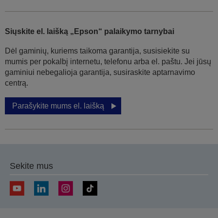
Siųskite el. laišką „Epson“ palaikymo tarnybai
Dėl gaminių, kuriems taikoma garantija, susisiekite su
mumis per pokalbį internetu, telefonu arba el. paštu. Jei jūsų
gaminiui nebegalioja garantija, susiraskite aptarnavimo
centrą.
Parašykite mums el. laišką
Sekite mus