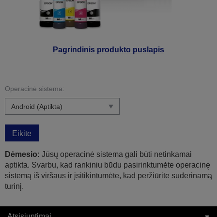
Pagrindinis produkto puslapis
Operacinė sistema:
Eikite
Dėmesio:
Jūsų operacinė sistema gali būti netinkamai
aptikta. Svarbu, kad rankiniu būdu pasirinktumėte operacinę
sistemą iš viršaus ir įsitikintumėte, kad peržiūrite suderinamą
turinį.
Atsisiuntimai