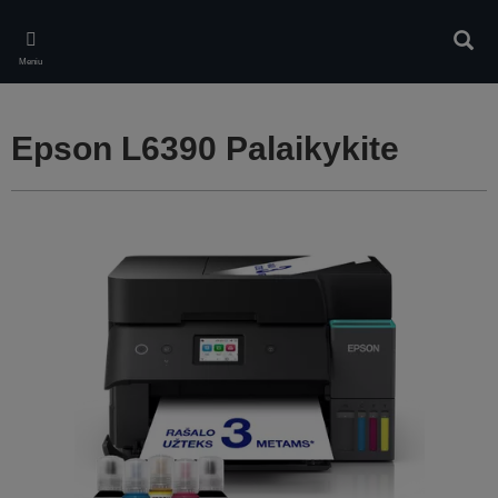
Skip
to
Ieškot
main
Meniu
content
Epson L6390 Palaikykite