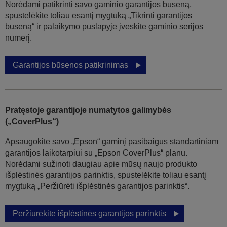
Norėdami patikrinti savo gaminio garantijos būseną,
spustelėkite toliau esantį mygtuką „Tikrinti garantijos
būseną“ ir palaikymo puslapyje įveskite gaminio serijos
numerį.
Garantijos būsenos patikrinimas
Pratęstoje garantijoje numatytos galimybės
(„CoverPlus“)
Apsaugokite savo „Epson“ gaminį pasibaigus standartiniam
garantijos laikotarpiui su „Epson CoverPlus“ planu.
Norėdami sužinoti daugiau apie mūsų naujo produkto
išplėstinės garantijos parinktis, spustelėkite toliau esantį
mygtuką „Peržiūrėti išplėstinės garantijos parinktis“.
Peržiūrėkite išplėstinės garantijos parinktis