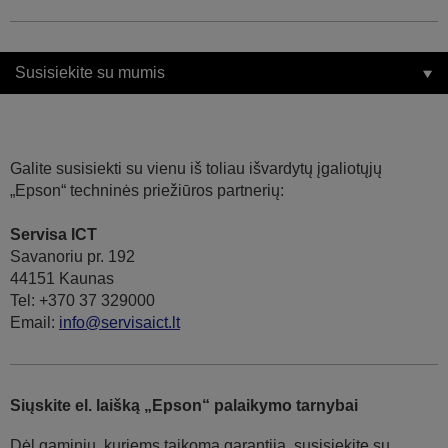
Susisiekite su mumis
Galite susisiekti su vienu iš toliau išvardytų įgaliotųjų
„Epson“ techninės priežiūros partnerių:
Servisa ICT
Savanoriu pr. 192
44151 Kaunas
Tel: +370 37 329000
Email:
info@servisaict.lt
Siųskite el. laišką „Epson“ palaikymo tarnybai
Dėl gaminių, kuriems taikoma garantija, susisiekite su