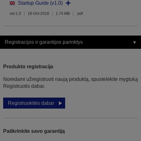
Startup Guide (v1.0)
ver.1.0
16-Oct-2018
1.74 MB
.pdf
Registracijos ir garantijos parinktys
Produkto registracija
Norėdami užregistruoti naują produktą, spustelėkite mygtuką
Registruotis dabar.
Registruokitės dabar
Patikrinkite savo garantiją