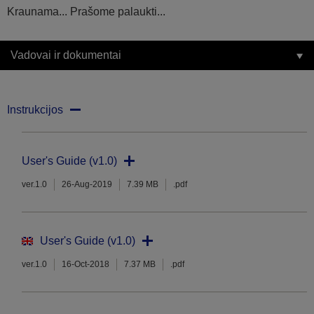
Kraunama... Prašome palaukti...
Vadovai ir dokumentai
Instrukcijos
User's Guide (v1.0)
ver.1.0
26-Aug-2019
7.39 MB
.pdf
User's Guide (v1.0)
ver.1.0
16-Oct-2018
7.37 MB
.pdf