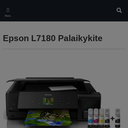
Skip
to
Ieškot
main
Meniu
content
Epson L7180 Palaikykite