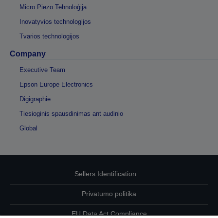
Micro Piezo Tehnoloģija
Inovatyvios technologijos
Tvarios technologijos
Company
Executive Team
Epson Europe Electronics
Digigraphie
Tiesioginis spausdinimas ant audinio
Global
Sellers Identification
Privatumo politika
EU Data Act Compliance