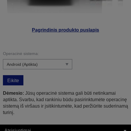
Pagrindinis produkto puslapis
Operacinė sistema:
Eikite
Dėmesio:
Jūsų operacinė sistema gali būti netinkamai
aptikta. Svarbu, kad rankiniu būdu pasirinktumėte operacinę
sistemą iš viršaus ir įsitikintumėte, kad peržiūrite suderinamą
turinį.
Atsisiuntimai