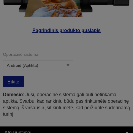
Pagrindinis produkto puslapis
Operacinė sistema:
Eikite
Dėmesio:
Jūsų operacinė sistema gali būti netinkamai
aptikta. Svarbu, kad rankiniu būdu pasirinktumėte operacinę
sistemą iš viršaus ir įsitikintumėte, kad peržiūrite suderinamą
turinį.
Atsisiuntimai