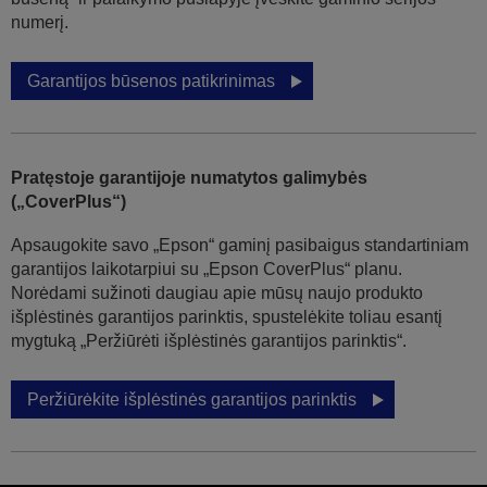
numerį.
Garantijos būsenos patikrinimas
Pratęstoje garantijoje numatytos galimybės
(„CoverPlus“)
Apsaugokite savo „Epson“ gaminį pasibaigus standartiniam
garantijos laikotarpiui su „Epson CoverPlus“ planu.
Norėdami sužinoti daugiau apie mūsų naujo produkto
išplėstinės garantijos parinktis, spustelėkite toliau esantį
mygtuką „Peržiūrėti išplėstinės garantijos parinktis“.
Peržiūrėkite išplėstinės garantijos parinktis