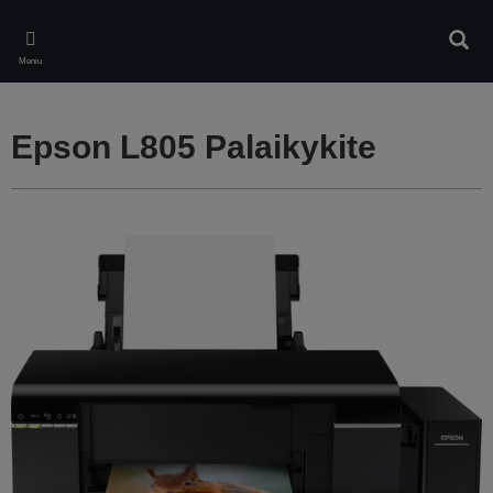
Skip
to
Ieškot
main
Meniu
content
Epson L805 Palaikykite