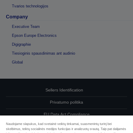
Tvarios technologijos
Company
Executive Team
Epson Europe Electronics
Digigraphie
Tiesioginis spausdinimas ant audinio
Global
Sellers Identification
Privatumo politika
EU Data Act Compliance
Naudojame slapukus, kad svetainė veiktų tinkamai, suasmenintų turinį bei
Susisiekite su mumis dėl savo duomenų
skelbimus, teiktų socialinės medijos funkcijas ir analizuotų srautą. Taip pat dalijamės