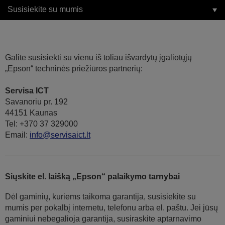
Susisiekite su mumis
Galite susisiekti su vienu iš toliau išvardytų įgaliotųjų
„Epson“ techninės priežiūros partnerių:
Servisa ICT
Savanoriu pr. 192
44151 Kaunas
Tel: +370 37 329000
Email:
info@servisaict.lt
Siųskite el. laišką „Epson“ palaikymo tarnybai
Dėl gaminių, kuriems taikoma garantija, susisiekite su
mumis per pokalbį internetu, telefonu arba el. paštu. Jei jūsų
gaminiui nebegalioja garantija, susiraskite aptarnavimo