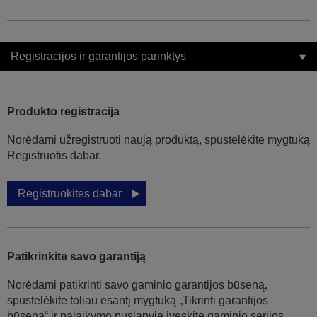
Registracijos ir garantijos parinktys
Produkto registracija
Norėdami užregistruoti naują produktą, spustelėkite mygtuką
Registruotis dabar.
Registruokitės dabar
Patikrinkite savo garantiją
Norėdami patikrinti savo gaminio garantijos būseną,
spustelėkite toliau esantį mygtuką „Tikrinti garantijos
būseną“ ir palaikymo puslapyje įveskite gaminio serijos