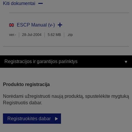
Kiti dokumentai
ESCP Manual (v-)
ver.-
28-Jul-2004
5.62 MB
.zip
Registracijos ir garantijos parinktys
Produkto registracija
Norėdami užregistruoti naują produktą, spustelėkite mygtuką
Registruotis dabar.
Registruokitės dabar