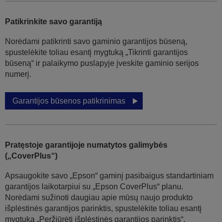
Patikrinkite savo garantiją
Norėdami patikrinti savo gaminio garantijos būseną,
spustelėkite toliau esantį mygtuką „Tikrinti garantijos
būseną“ ir palaikymo puslapyje įveskite gaminio serijos
numerį.
Garantijos būsenos patikrinimas
Pratęstoje garantijoje numatytos galimybės
(„CoverPlus“)
Apsaugokite savo „Epson“ gaminį pasibaigus standartiniam
garantijos laikotarpiui su „Epson CoverPlus“ planu.
Norėdami sužinoti daugiau apie mūsų naujo produkto
išplėstinės garantijos parinktis, spustelėkite toliau esantį
mygtuką „Peržiūrėti išplėstinės garantijos parinktis“.