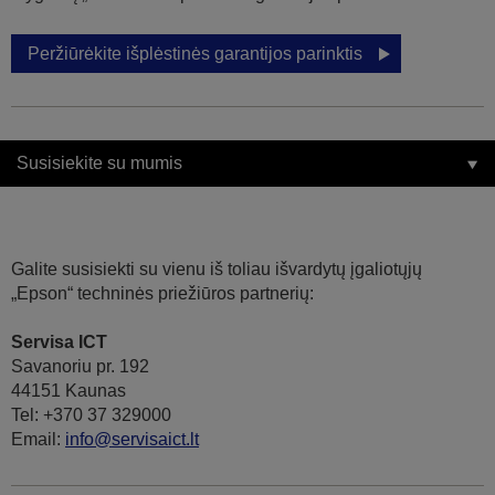
Peržiūrėkite išplėstinės garantijos parinktis
Susisiekite su mumis
Galite susisiekti su vienu iš toliau išvardytų įgaliotųjų
„Epson“ techninės priežiūros partnerių:
Servisa ICT
Savanoriu pr. 192
44151 Kaunas
Tel: +370 37 329000
Email:
info@servisaict.lt