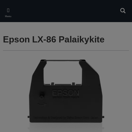
Skip
to
Ieškot
main
Meniu
content
Epson LX-86 Palaikykite