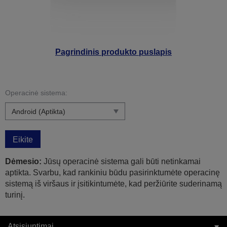
Pagrindinis produkto puslapis
Operacinė sistema:
Eikite
Dėmesio:
Jūsų operacinė sistema gali būti netinkamai
aptikta. Svarbu, kad rankiniu būdu pasirinktumėte operacinę
sistemą iš viršaus ir įsitikintumėte, kad peržiūrite suderinamą
turinį.
Atsisiuntimai