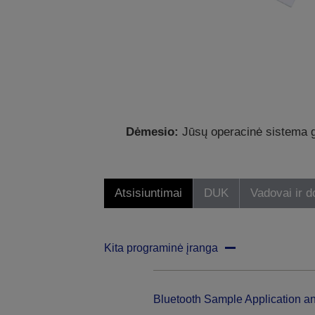
Dėmesio:
Jūsų operacinė sistema ga
Atsisiuntimai
DUK
Vadovai ir 
Kita programinė įranga
Bluetooth Sample Application a