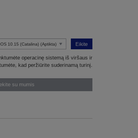
Eikite
nktumėte operacinę sistemą iš viršaus ir
intumėte, kad peržiūrite suderinamą turinį.
ekite su mumis