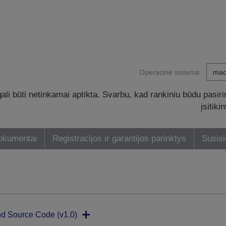
Operacinė sistema:
li būti netinkamai aptikta. Svarbu, kad rankiniu būdu pasiri
įsitik
dokumentai
Registracijos ir garantijos parinktys
Susisi
nd Source Code (v1.0)