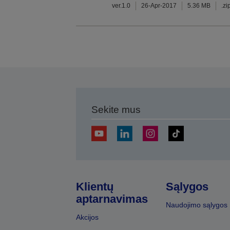
ver.1.0
26-Apr-2017
5.36 MB
.zi
Sekite mus
Klientų
Sąlygos
aptarnavimas
Naudojimo sąlygos
Akcijos