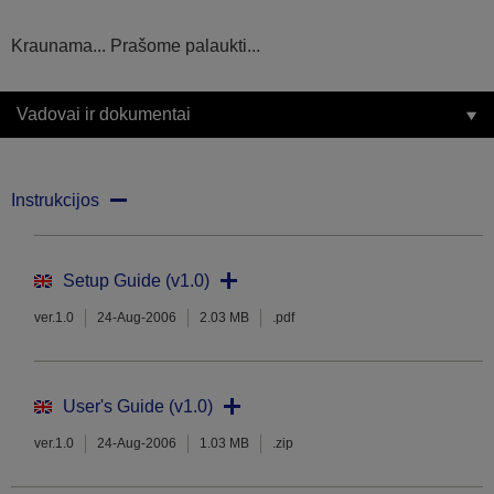
Kraunama... Prašome palaukti...
Vadovai ir dokumentai
Instrukcijos
Setup Guide (v1.0)
ver.1.0
24-Aug-2006
2.03 MB
.pdf
User's Guide (v1.0)
ver.1.0
24-Aug-2006
1.03 MB
.zip