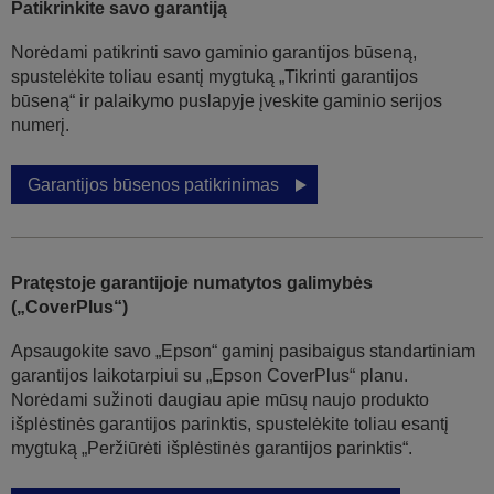
Patikrinkite savo garantiją
Norėdami patikrinti savo gaminio garantijos būseną,
spustelėkite toliau esantį mygtuką „Tikrinti garantijos
būseną“ ir palaikymo puslapyje įveskite gaminio serijos
numerį.
Garantijos būsenos patikrinimas
Pratęstoje garantijoje numatytos galimybės
(„CoverPlus“)
Apsaugokite savo „Epson“ gaminį pasibaigus standartiniam
garantijos laikotarpiui su „Epson CoverPlus“ planu.
Norėdami sužinoti daugiau apie mūsų naujo produkto
išplėstinės garantijos parinktis, spustelėkite toliau esantį
mygtuką „Peržiūrėti išplėstinės garantijos parinktis“.