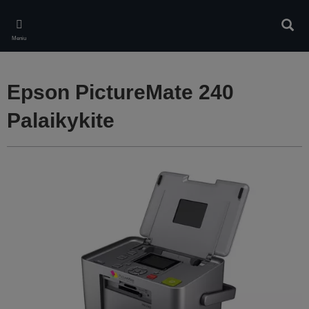
Skip
to
Ieškot
main
Meniu
content
Epson PictureMate 240
Palaikykite