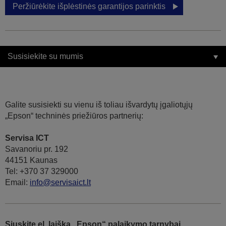
Peržiūrėkite išplėstinės garantijos parinktis
Susisiekite su mumis
Galite susisiekti su vienu iš toliau išvardytų įgaliotųjų
„Epson“ techninės priežiūros partnerių:
Servisa ICT
Savanoriu pr. 192
44151 Kaunas
Tel: +370 37 329000
Email:
info@servisaict.lt
Siųskite el. laišką „Epson“ palaikymo tarnybai