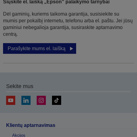
Siųskite el. laišką „Epson“ palaikymo tarnybai
Dėl gaminių, kuriems taikoma garantija, susisiekite su
mumis per pokalbį internetu, telefonu arba el. paštu. Jei jūsų
gaminiui nebegalioja garantija, susiraskite aptarnavimo
centrą.
Parašykite mums el. laišką
Sekite mus
Klientų aptarnavimas
Akcijos