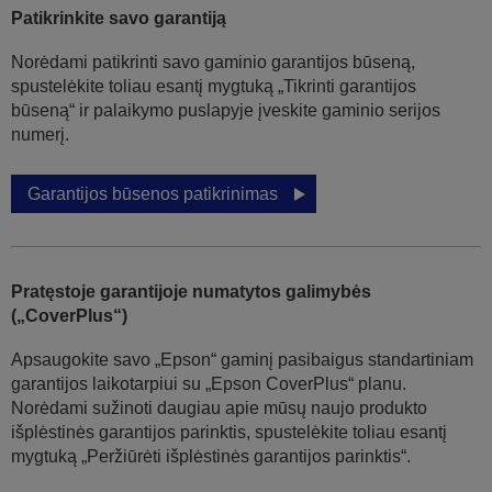
Patikrinkite savo garantiją
Norėdami patikrinti savo gaminio garantijos būseną,
spustelėkite toliau esantį mygtuką „Tikrinti garantijos
būseną“ ir palaikymo puslapyje įveskite gaminio serijos
numerį.
Garantijos būsenos patikrinimas
Pratęstoje garantijoje numatytos galimybės
(„CoverPlus“)
Apsaugokite savo „Epson“ gaminį pasibaigus standartiniam
garantijos laikotarpiui su „Epson CoverPlus“ planu.
Norėdami sužinoti daugiau apie mūsų naujo produkto
išplėstinės garantijos parinktis, spustelėkite toliau esantį
mygtuką „Peržiūrėti išplėstinės garantijos parinktis“.