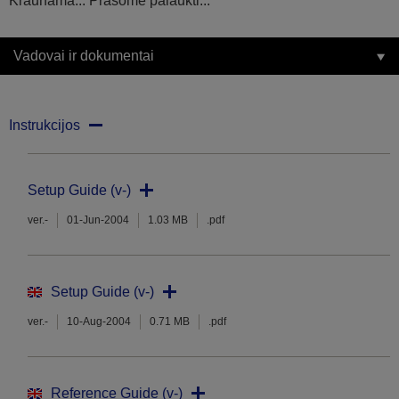
Kraunama... Prašome palaukti...
Vadovai ir dokumentai
Instrukcijos
Setup Guide (v-)
ver.-
01-Jun-2004
1.03 MB
.pdf
Setup Guide (v-)
ver.-
10-Aug-2004
0.71 MB
.pdf
Reference Guide (v-)