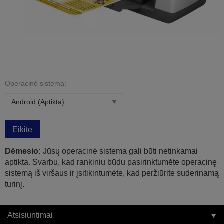
Operacinė sistema:
Eikite
Dėmesio:
Jūsų operacinė sistema gali būti netinkamai
aptikta. Svarbu, kad rankiniu būdu pasirinktumėte operacinę
sistemą iš viršaus ir įsitikintumėte, kad peržiūrite suderinamą
turinį.
Atsisiuntimai