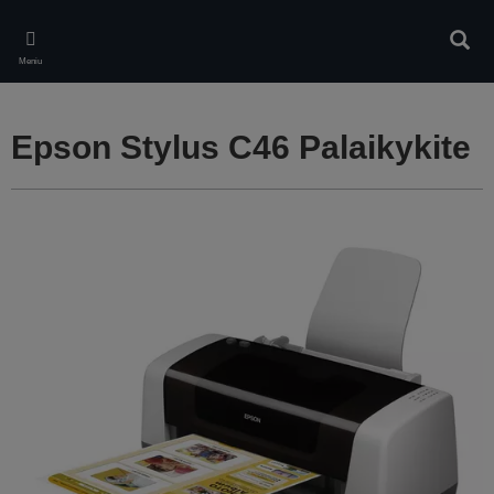
Skip
to
Ieškot
main
Meniu
content
Epson Stylus C46 Palaikykite