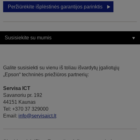
Peržiūrėkite išplėstinės garantijos parinktis
Susisiekite su mumis
Galite susisiekti su vienu iš toliau išvardytų įgaliotųjų
„Epson“ techninės priežiūros partnerių:
Servisa ICT
Savanoriu pr. 192
44151 Kaunas
Tel: +370 37 329000
Email:
info@servisaict.lt