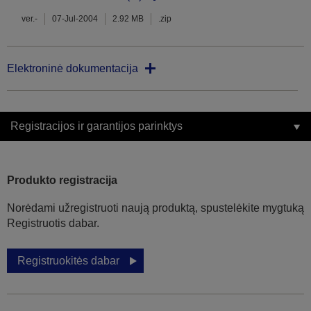
ver.-
07-Jul-2004
2.92 MB
.zip
Elektroninė dokumentacija
Registracijos ir garantijos parinktys
Produkto registracija
Norėdami užregistruoti naują produktą, spustelėkite mygtuką
Registruotis dabar.
Registruokitės dabar