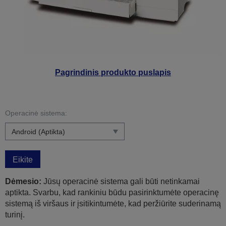
Pagrindinis produkto puslapis
Operacinė sistema:
Eikite
Dėmesio:
Jūsų operacinė sistema gali būti netinkamai
aptikta. Svarbu, kad rankiniu būdu pasirinktumėte operacinę
sistemą iš viršaus ir įsitikintumėte, kad peržiūrite suderinamą
turinį.