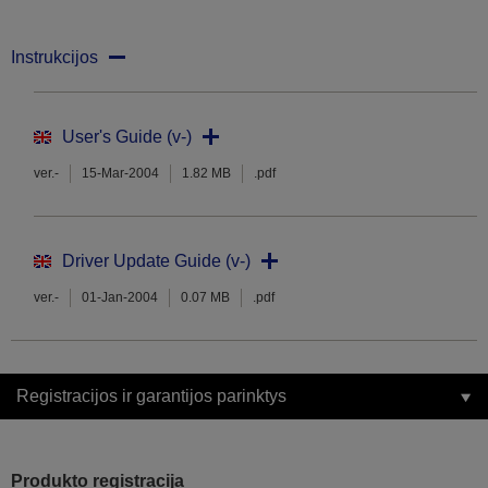
Instrukcijos
User's Guide (v-)
ver.-
15-Mar-2004
1.82 MB
.pdf
Driver Update Guide (v-)
ver.-
01-Jan-2004
0.07 MB
.pdf
Registracijos ir garantijos parinktys
Produkto registracija