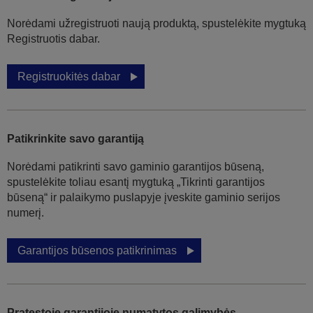
Norėdami užregistruoti naują produktą, spustelėkite mygtuką
Registruotis dabar.
Registruokitės dabar
Patikrinkite savo garantiją
Norėdami patikrinti savo gaminio garantijos būseną,
spustelėkite toliau esantį mygtuką „Tikrinti garantijos
būseną“ ir palaikymo puslapyje įveskite gaminio serijos
numerį.
Garantijos būsenos patikrinimas
Pratęstoje garantijoje numatytos galimybės