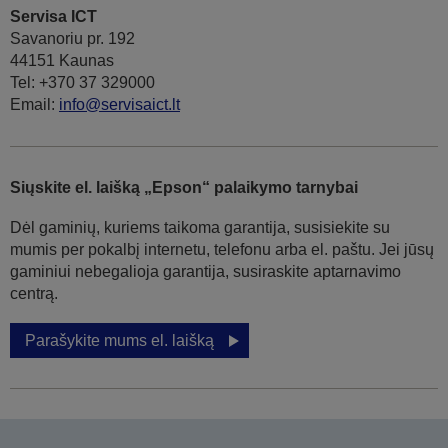
Servisa ICT
Savanoriu pr. 192
44151 Kaunas
Tel: +370 37 329000
Email:
info@servisaict.lt
Siųskite el. laišką „Epson“ palaikymo tarnybai
Dėl gaminių, kuriems taikoma garantija, susisiekite su
mumis per pokalbį internetu, telefonu arba el. paštu. Jei jūsų
gaminiui nebegalioja garantija, susiraskite aptarnavimo
centrą.
Parašykite mums el. laišką