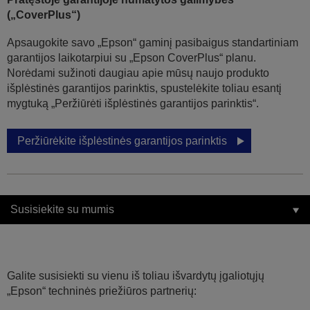
(„CoverPlus“)
Apsaugokite savo „Epson“ gaminį pasibaigus standartiniam
garantijos laikotarpiui su „Epson CoverPlus“ planu.
Norėdami sužinoti daugiau apie mūsų naujo produkto
išplėstinės garantijos parinktis, spustelėkite toliau esantį
mygtuką „Peržiūrėti išplėstinės garantijos parinktis“.
Peržiūrėkite išplėstinės garantijos parinktis
Susisiekite su mumis
Galite susisiekti su vienu iš toliau išvardytų įgaliotųjų
„Epson“ techninės priežiūros partnerių: