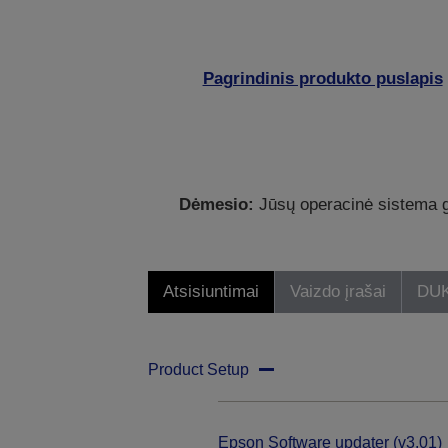
Pagrindinis produkto puslapis
Dėmesio:
Jūsų operacinė sistema ga
Atsisiuntimai
Vaizdo įrašai
DU
Product Setup
Epson Software updater (v3.01)