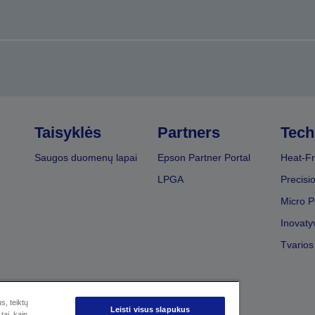
Taisyklės
Partners
Tech
Saugos duomenų lapai
Epson Partner Portal
Heat-Fr
LPGA
Precisi
Micro P
Inovaty
Tvarios
s, teiktų
Leisti visus slapukus
tai, kaip