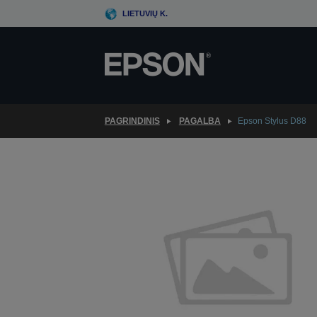
Skip
LIETUVIŲ K.
to
main
content
PAGRINDINIS
PAGALBA
Epson Stylus D88