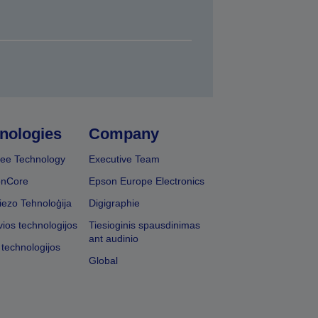
nologies
Company
ee Technology
Executive Team
onCore
Epson Europe Electronics
iezo Tehnoloģija
Digigraphie
vios technologijos
Tiesioginis spausdinimas
ant audinio
 technologijos
Global