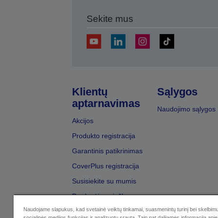
Sekite mus
Klientų
Sąlygos
aptarnavimas
Naudojimo sąlygos
Akcijos
Produkto registracija
Garantinis patikrinimas
CoverPlus registracija
Susisiekite su mumis
Pardavėjų paieška
Naudojame slapukus, kad svetainė veiktų tinkamai, suasmenintų turinį bei skelbimu
socialinės medijos funkcijas ir analizuotų srautą. Taip pat dalijamės informacija apie 