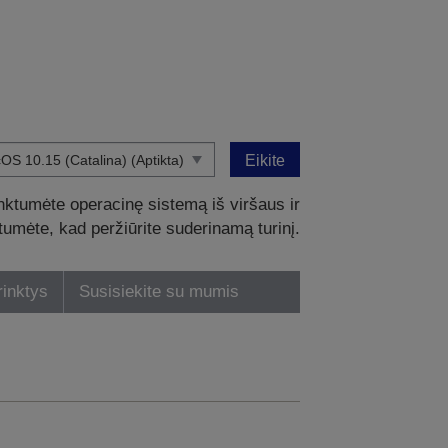
Eikite
nktumėte operacinę sistemą iš viršaus ir
intumėte, kad peržiūrite suderinamą turinį.
rinktys
Susisiekite su mumis