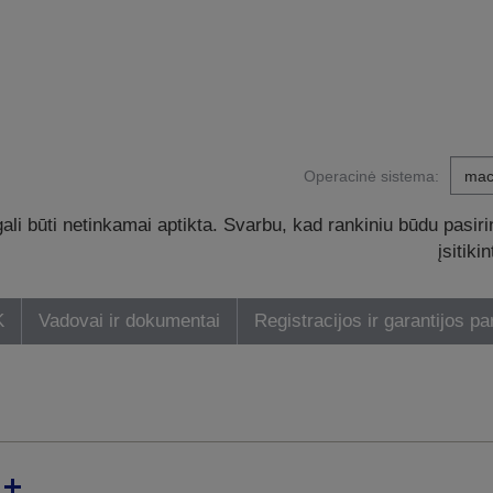
Operacinė sistema:
li būti netinkamai aptikta. Svarbu, kad rankiniu būdu pasiri
įsitik
K
Vadovai ir dokumentai
Registracijos ir garantijos pa