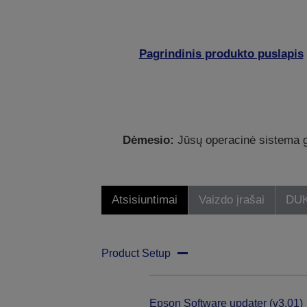
Pagrindinis produkto puslapis
Dėmesio:
Jūsų operacinė sistema ga
Atsisiuntimai
Vaizdo įrašai
DU
Product Setup
Epson Software updater (v3.01)