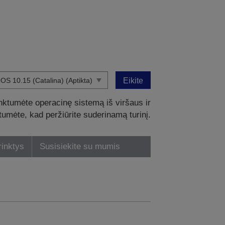
Eikite
nktumėte operacinę sistemą iš viršaus ir
intumėte, kad peržiūrite suderinamą turinį.
rinktys
Susisiekite su mumis