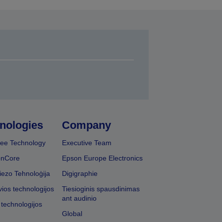
nologies
Company
ee Technology
Executive Team
onCore
Epson Europe Electronics
iezo Tehnoloģija
Digigraphie
vios technologijos
Tiesioginis spausdinimas
ant audinio
 technologijos
Global