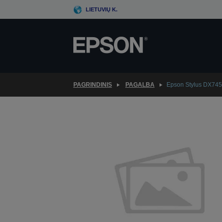
Skip
LIETUVIŲ K.
to
main
content
PAGRINDINIS
PAGALBA
Epson Stylus DX74