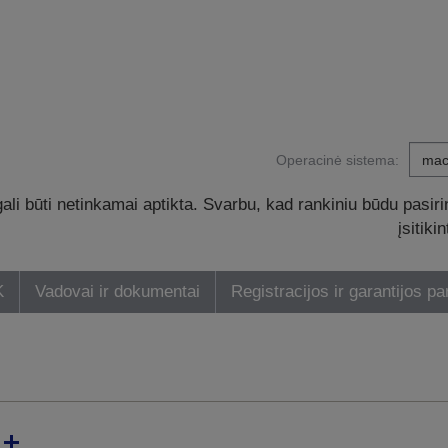
Operacinė sistema:
li būti netinkamai aptikta. Svarbu, kad rankiniu būdu pasiri
įsitik
K
Vadovai ir dokumentai
Registracijos ir garantijos pa