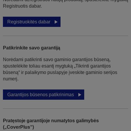
Registruotis dabar.
Registruokitės dabar
Patikrinkite savo garantiją
Norėdami patikrinti savo gaminio garantijos būseną,
spustelėkite toliau esantį mygtuką „Tikrinti garantijos
būseną“ ir palaikymo puslapyje įveskite gaminio serijos
numerį.
Garantijos būsenos patikrinimas
Pratęstoje garantijoje numatytos galimybės
(„CoverPlus“)