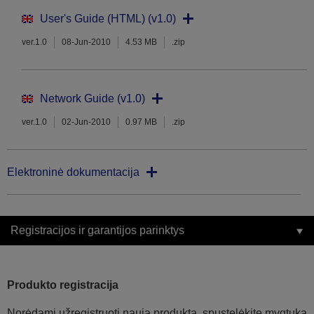
User's Guide (HTML) (v1.0)
ver.1.0
08-Jun-2010
4.53 MB
.zip
Network Guide (v1.0)
ver.1.0
02-Jun-2010
0.97 MB
.zip
Elektroninė dokumentacija
Registracijos ir garantijos parinktys
Produkto registracija
Norėdami užregistruoti naują produktą, spustelėkite mygtuką