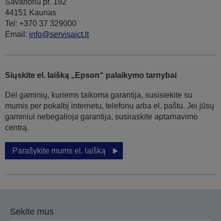
Savanoriu pr. 192
44151 Kaunas
Tel: +370 37 329000
Email:
info@servisaict.lt
Siųskite el. laišką „Epson“ palaikymo tarnybai
Dėl gaminių, kuriems taikoma garantija, susisiekite su
mumis per pokalbį internetu, telefonu arba el. paštu. Jei jūsų
gaminiui nebegalioja garantija, susiraskite aptarnavimo
centrą.
Parašykite mums el. laišką
Sekite mus