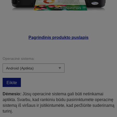
Pagrindinis produkto puslapis
Operacinė sistema:
Eikite
Dėmesio:
Jūsų operacinė sistema gali būti netinkamai
aptikta. Svarbu, kad rankiniu būdu pasirinktumėte operacinę
sistemą iš viršaus ir įsitikintumėte, kad peržiūrite suderinamą
turinį.