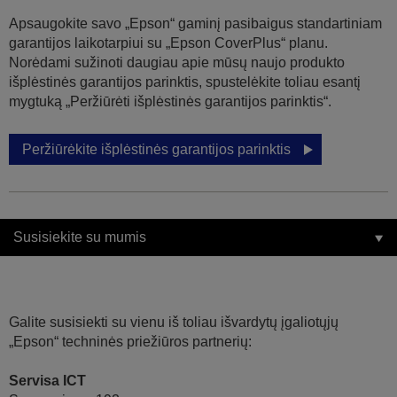
Apsaugokite savo „Epson“ gaminį pasibaigus standartiniam
garantijos laikotarpiui su „Epson CoverPlus“ planu.
Norėdami sužinoti daugiau apie mūsų naujo produkto
išplėstinės garantijos parinktis, spustelėkite toliau esantį
mygtuką „Peržiūrėti išplėstinės garantijos parinktis“.
Peržiūrėkite išplėstinės garantijos parinktis
Susisiekite su mumis
Galite susisiekti su vienu iš toliau išvardytų įgaliotųjų
„Epson“ techninės priežiūros partnerių:
Servisa ICT