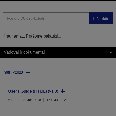
Ieškokite
Kraunama... Prašome palaukti...
Vadovai ir dokumentai
Instrukcijos
User's Guide (HTML) (v1.0)
ver.1.0
09-Jun-2010
4.56 MB
.zip