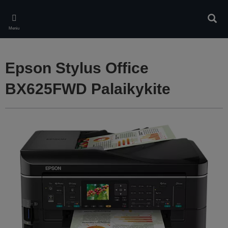
Skip
to
Ieškot
main
Meniu
content
Epson Stylus Office
BX625FWD Palaikykite