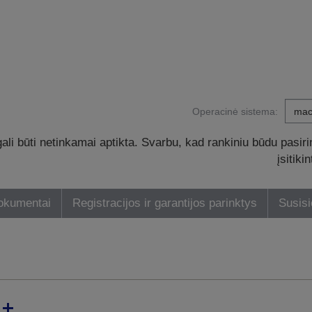
Operacinė sistema:
li būti netinkamai aptikta. Svarbu, kad rankiniu būdu pasiri
įsitik
dokumentai
Registracijos ir garantijos parinktys
Susisi