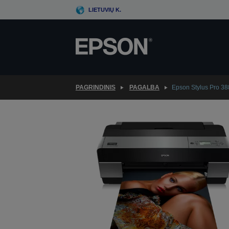
Skip
LIETUVIŲ K.
to
main
content
PAGRINDINIS
PAGALBA
Epson Stylus Pro 3