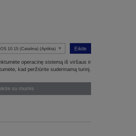
Eikite
nktumėte operacinę sistemą iš viršaus ir
intumėte, kad peržiūrite suderinamą turinį.
ekite su mumis