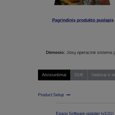
Pagrindinis produkto puslapis
Dėmesio:
Jūsų operacinė sistema ga
Atsisiuntimai
DUK
Vadovai ir 
Product Setup
Epson Software updater (v3.01)