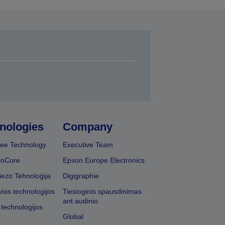
nologies
Company
ee Technology
Executive Team
onCore
Epson Europe Electronics
iezo Tehnoloģija
Digigraphie
vios technologijos
Tiesioginis spausdinimas
ant audinio
 technologijos
Global