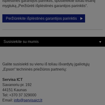
išplėstinės garantijos parinktis, spustelėkite toliau esantį
mygtuką „Peržiūrėti išplėstinės garantijos parinktis“.
Peržiūrėkite išplėstinės garantijos parinktis
Susisiekite su mumis
Galite susisiekti su vienu iš toliau išvardytų įgaliotųjų
„Epson“ techninės priežiūros partnerių:
Servisa ICT
Savanoriu pr. 192
44151 Kaunas
Tel: +370 37 329000
Email:
info@servisaict.lt