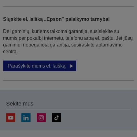
Siųskite el. laišką „Epson“ palaikymo tarnybai
Dėl gaminių, kuriems taikoma garantija, susisiekite su
mumis per pokalbį internetu, telefonu arba el. paštu. Jei jūsų
gaminiui nebegalioja garantija, susiraskite aptarnavimo
centrą.
Parašykite mums el. laišką
Sekite mus