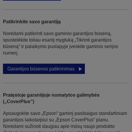
Patikrinkite savo garantiją
Norėdami patikrinti savo gaminio garantijos būseną,
spustelėkite toliau esantį mygtuką „Tikrinti garantijos
būseną“ ir palaikymo puslapyje įveskite gaminio serijos
numerį.
Garantijos būsenos patikrinimas
Pratęstoje garantijoje numatytos galimybės
(„CoverPlus“)
Apsaugokite savo „Epson“ gaminį pasibaigus standartiniam
garantijos laikotarpiui su „Epson CoverPlus“ planu.
Norėdami sužinoti daugiau apie mūsų naujo produkto