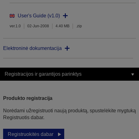
User's Guide (v1.0)
ver.1.0
02-Jun-2008
4.40 MB
.zip
Elektroninė dokumentacija
Registracijos ir garantijos parinktys
Produkto registracija
Norėdami užregistruoti naują produktą, spustelėkite mygtuką
Registruotis dabar.
Registruokitės dabar