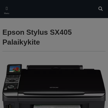
Skip
to
Ieškot
main
Meniu
content
Epson Stylus SX405
Palaikykite