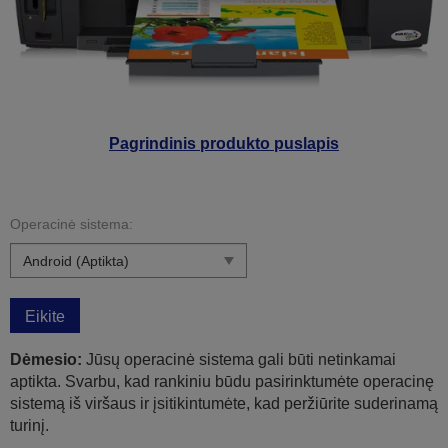
Pagrindinis produkto puslapis
Operacinė sistema:
Eikite
Dėmesio:
Jūsų operacinė sistema gali būti netinkamai
aptikta. Svarbu, kad rankiniu būdu pasirinktumėte operacinę
sistemą iš viršaus ir įsitikintumėte, kad peržiūrite suderinamą
turinį.