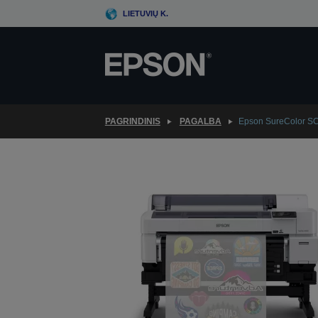
Skip
LIETUVIŲ K.
to
main
content
PAGRINDINIS
PAGALBA
Epson SureColor S