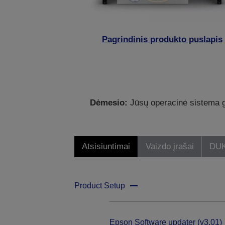
Pagrindinis produkto puslapis
Dėmesio:
Jūsų operacinė sistema ga
Atsisiuntimai
Vaizdo įrašai
DU
Product Setup
Epson Software updater (v3.01)