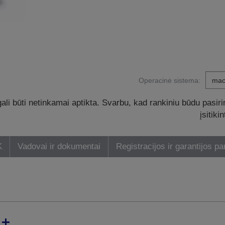
Operacinė sistema:
li būti netinkamai aptikta. Svarbu, kad rankiniu būdu pasiri
įsitik
K
Vadovai ir dokumentai
Registracijos ir garantijos pa