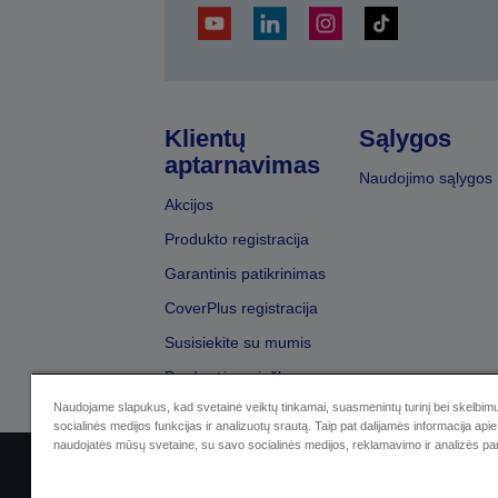
Klientų
Sąlygos
aptarnavimas
Naudojimo sąlygos
Akcijos
Produkto registracija
Garantinis patikrinimas
CoverPlus registracija
Susisiekite su mumis
Pardavėjų paieška
Naudojame slapukus, kad svetainė veiktų tinkamai, suasmenintų turinį bei skelbimu
socialinės medijos funkcijas ir analizuotų srautą. Taip pat dalijamės informacija apie 
naudojatės mūsų svetaine, su savo socialinės medijos, reklamavimo ir analizės par
Sellers Identification
Privatumo p