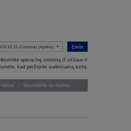
Eikite
nktumėte operacinę sistemą iš viršaus ir
intumėte, kad peržiūrite suderinamą turinį.
rinktys
Susisiekite su mumis