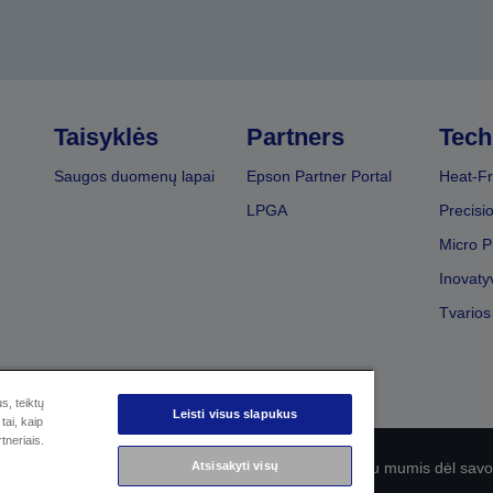
Taisyklės
Partners
Tech
Saugos duomenų lapai
Epson Partner Portal
Heat-Fr
LPGA
Precisi
Micro P
Inovaty
Tvarios
s, teiktų
Leisti visus slapukus
tai, kaip
tneriais.
Atsisakyti visų
olitika
EU Data Act Compliance
Susisiekite su mumis dėl sa