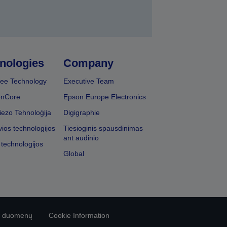
nologies
Company
ee Technology
Executive Team
onCore
Epson Europe Electronics
iezo Tehnoloģija
Digigraphie
vios technologijos
Tiesioginis spausdinimas
ant audinio
 technologijos
Global
vo duomenų
Cookie Information