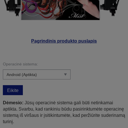
Pagrindinis produkto puslapis
Operacinė sistema:
Eikite
Dėmesio:
Jūsų operacinė sistema gali būti netinkamai
aptikta. Svarbu, kad rankiniu būdu pasirinktumėte operacinę
sistemą iš viršaus ir įsitikintumėte, kad peržiūrite suderinamą
turinį.