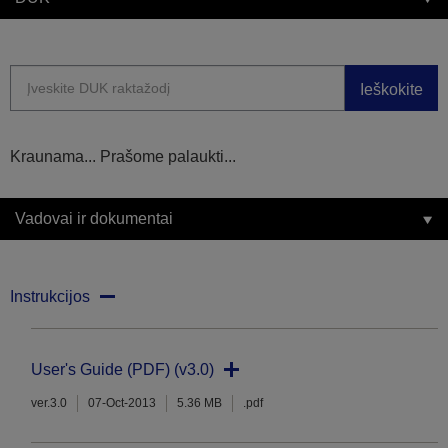
Ieškokite
Kraunama... Prašome palaukti...
Vadovai ir dokumentai
Instrukcijos
User's Guide (PDF) (v3.0)
ver.3.0
07-Oct-2013
5.36 MB
.pdf