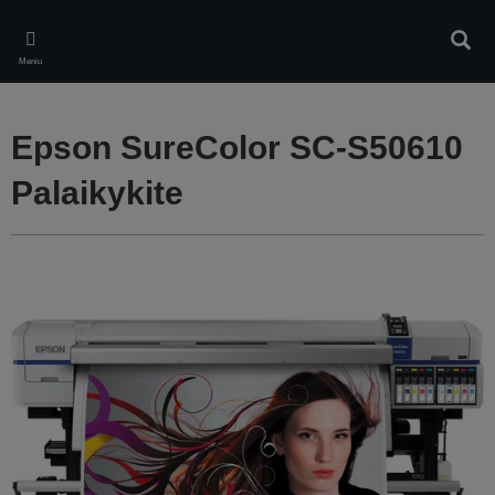
Skip
to
Ieškot
main
Meniu
content
Epson SureColor SC-S50610
Palaikykite