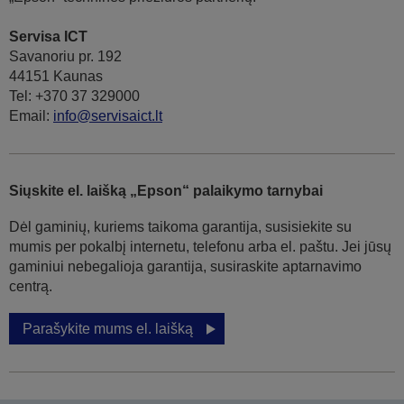
Servisa ICT
Savanoriu pr. 192
44151 Kaunas
Tel: +370 37 329000
Email:
info@servisaict.lt
Siųskite el. laišką „Epson“ palaikymo tarnybai
Dėl gaminių, kuriems taikoma garantija, susisiekite su
mumis per pokalbį internetu, telefonu arba el. paštu. Jei jūsų
gaminiui nebegalioja garantija, susiraskite aptarnavimo
centrą.
Parašykite mums el. laišką