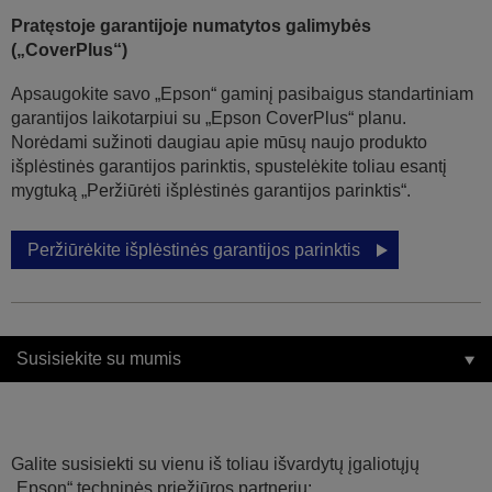
Pratęstoje garantijoje numatytos galimybės
(„CoverPlus“)
Apsaugokite savo „Epson“ gaminį pasibaigus standartiniam
garantijos laikotarpiui su „Epson CoverPlus“ planu.
Norėdami sužinoti daugiau apie mūsų naujo produkto
išplėstinės garantijos parinktis, spustelėkite toliau esantį
mygtuką „Peržiūrėti išplėstinės garantijos parinktis“.
Peržiūrėkite išplėstinės garantijos parinktis
Susisiekite su mumis
Galite susisiekti su vienu iš toliau išvardytų įgaliotųjų
„Epson“ techninės priežiūros partnerių: