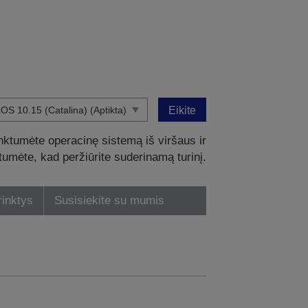
Eikite
nktumėte operacinę sistemą iš viršaus ir
intumėte, kad peržiūrite suderinamą turinį.
rinktys
Susisiekite su mumis