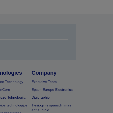
nologies
Company
ee Technology
Executive Team
onCore
Epson Europe Electronics
iezo Tehnoloģija
Digigraphie
vios technologijos
Tiesioginis spausdinimas
ant audinio