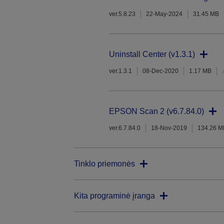
ver.5.8.23
22-May-2024
31.45 MB
Uninstall Center (v1.3.1)
ver.1.3.1
08-Dec-2020
1.17 MB
EPSON Scan 2 (v6.7.84.0)
ver.6.7.84.0
18-Nov-2019
134.26 M
Tinklo priemonės
Kita programinė įranga