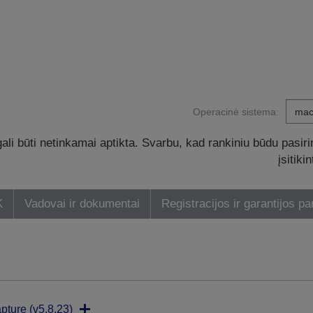
Operacinė sistema:
li būti netinkamai aptikta. Svarbu, kad rankiniu būdu pasiri
įsitik
K
Vadovai ir dokumentai
Registracijos ir garantijos pa
pture (v5.8.23)