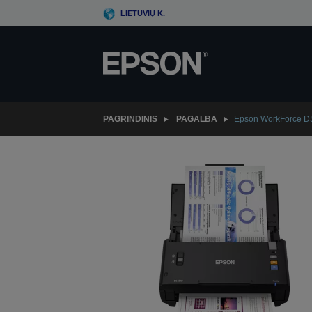
Skip
LIETUVIŲ K.
to
main
content
PAGRINDINIS
PAGALBA
Epson WorkForce D