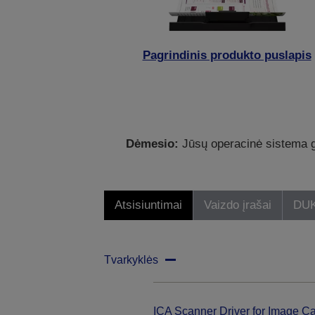
Pagrindinis produkto puslapis
Dėmesio:
Jūsų operacinė sistema ga
Atsisiuntimai
Vaizdo įrašai
DU
Tvarkyklės
ICA Scanner Driver for Image Ca